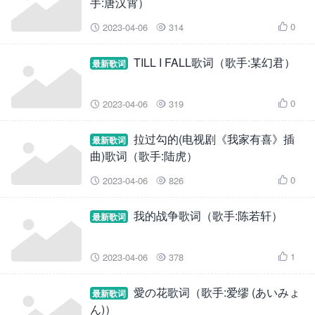
手:唐汉霄）
0
2023-04-06
314



TILL I FALL歌词（歌手:某幻君）
最新歌词
0
2023-04-06
319



拉过勾的(电视剧《我家有喜》插
最新歌词
曲)歌词（歌手:陆虎）
0
2023-04-06
826



我的战争歌词（歌手:陈若轩）
最新歌词
1
2023-04-06
378



愛の花歌词（歌手:爱缪 (あいみょ
最新歌词
ん)）