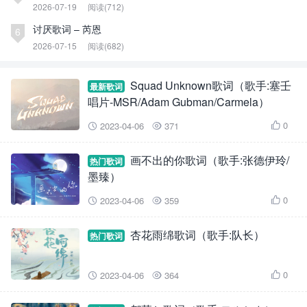
2026-07-19
阅读(712)
讨厌歌词 – 芮恩
6
2026-07-15
阅读(682)
Squad Unknown歌词（歌手:塞壬
最新歌词
唱片-MSR/Adam Gubman/Carmela）
0
2023-04-06
371



画不出的你歌词（歌手:张德伊玲/
热门歌词
墨臻）
0
2023-04-06
359



杏花雨绵歌词（歌手:队长）
热门歌词
0
2023-04-06
364


