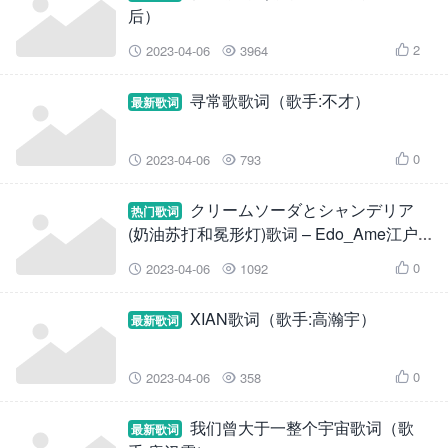
后）
2
2023-04-06
3964



寻常歌歌词（歌手:不才）
最新歌词
0
2023-04-06
793



クリームソーダとシャンデリア
热门歌词
(奶油苏打和冕形灯)歌词 – Edo_Ame江户
糖 / 草食考拉
0
2023-04-06
1092



XIAN歌词（歌手:高瀚宇）
最新歌词
0
2023-04-06
358



我们曾大于一整个宇宙歌词（歌
最新歌词