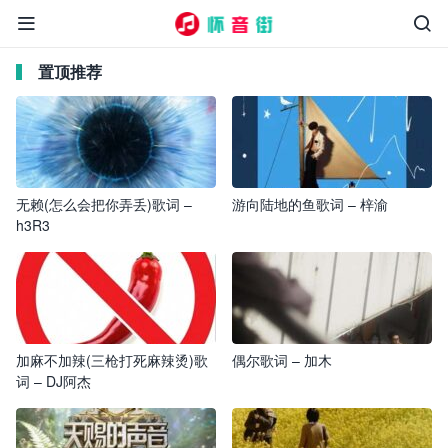


置顶推荐
无赖(怎么会把你弄丢)歌词 –
游向陆地的鱼歌词 – 梓渝
h3R3
加麻不加辣(三枪打死麻辣烫)歌
偶尔歌词 – 加木
词 – DJ阿杰