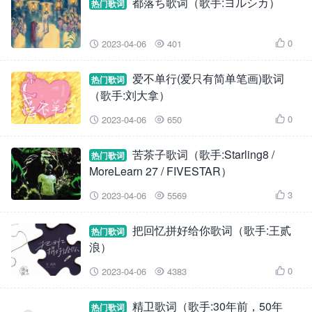
都落ち歌词（歌手:ヨルシカ）
热门歌词
0
2023-04-06
401



爱不单行(爱只有简单笔画)歌词
热门歌词
（歌手:刘大拿）
0
2023-04-06
650



苦茶子歌词（歌手:Starling8 /
热门歌词
MoreLearn 27 / FIVESTAR）
3
2023-04-06
5569



把回忆拼好给你歌词（歌手:王贰
热门歌词
浪）
0
2023-04-06
4383



精卫歌词（歌手:30年前，50年
热门歌词