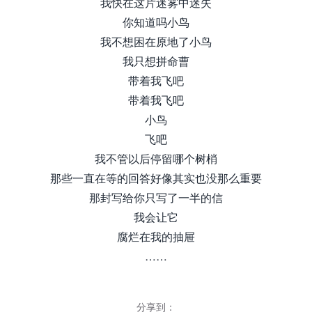
我快在这片迷雾中迷失
你知道吗小鸟
我不想困在原地了小鸟
我只想拼命曹
带着我飞吧
带着我飞吧
小鸟
飞吧
我不管以后停留哪个树梢
那些一直在等的回答好像其实也没那么重要
那封写给你只写了一半的信
我会让它
腐烂在我的抽屉
……
分享到：