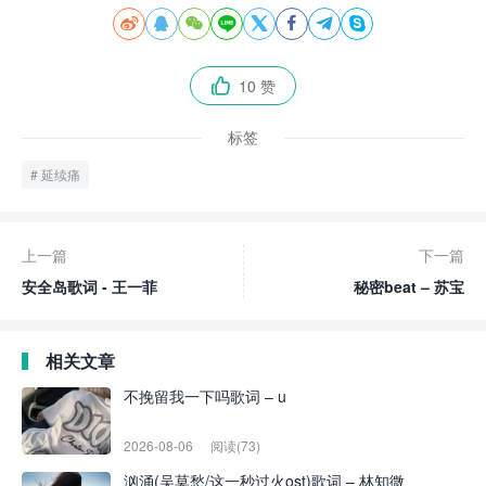








10 赞

标签
延续痛
上一篇
下一篇
安全岛歌词 - 王一菲
秘密beat – 苏宝
相关文章
不挽留我一下吗歌词 – u
2026-08-06
阅读(73)
汹涌(吴莫愁/这一秒过火ost)歌词 – 林知微