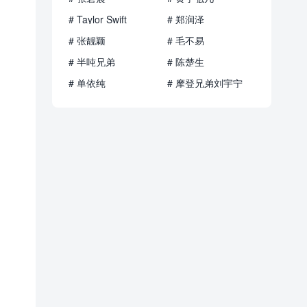
# Taylor Swift
# 郑润泽
# 张靓颖
# 毛不易
# 半吨兄弟
# 陈楚生
# 单依纯
# 摩登兄弟刘宇宁