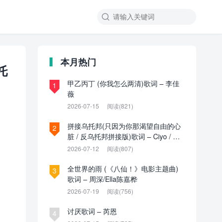

本月热门
托
甲乙丙丁 (你我怎么两清)歌词 – 李佳
1
薇
2026-07-15
阅读(821)
拼接乌托邦(只因为你那渴望自由的心
2
脏 / 反乌托邦拼接版)歌词 – Ciyo / 见
过夏天P / 乌托邦P
2026-07-12
阅读(807)
全世界的雨 (《八仙！》电影主题曲)
3
歌词 – 周深/Ella陈嘉桦
2026-07-19
阅读(756)
讨厌歌词 – 芮恩
4