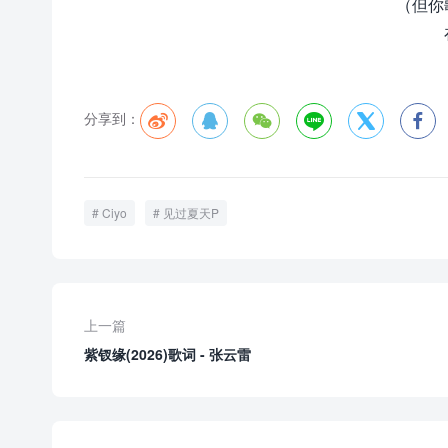
（但你
分享到：






Ciyo
见过夏天P
上一篇
紫钗缘(2026)歌词 - 张云雷