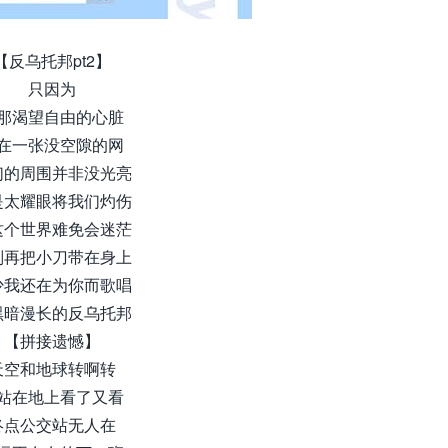
【反乌托邦pt2】
只因为
那渴望自由的心脏
在一张没空隙的网
们的周围并非没光亮
是太耀眼将我们灼伤
这个世界难免会迷茫
别再把小刀带在身上
少我还在为你而歌唱
黑暗漫长的反乌托邦
【拼接遗憾】
天空和地球转啊转
站在地上看了又看
终点公交站无人在