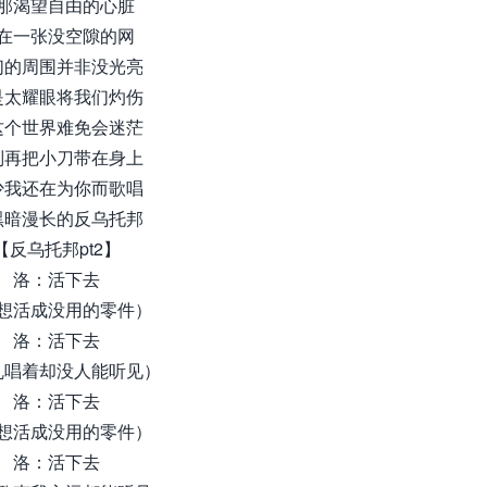
那渴望自由的心脏
在一张没空隙的网
们的周围并非没光亮
是太耀眼将我们灼伤
这个世界难免会迷茫
别再把小刀带在身上
少我还在为你而歌唱
黑暗漫长的反乌托邦
【反乌托邦pt2】
洛：活下去
想活成没用的零件）
洛：活下去
乱唱着却没人能听见）
洛：活下去
想活成没用的零件）
洛：活下去