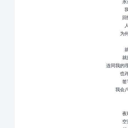
永
回
为
就
连同我的
也
签
我会
夜
空