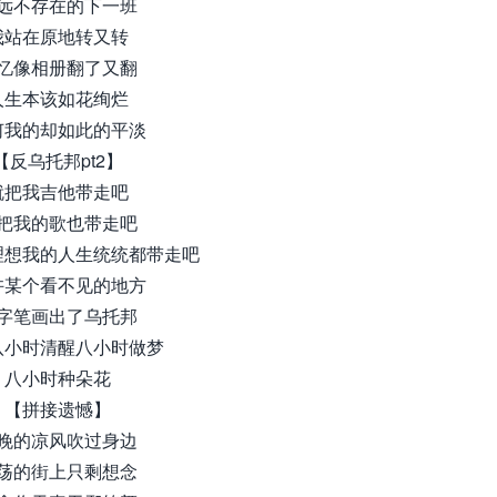
远不存在的下一班
我站在原地转又转
忆像相册翻了又翻
人生本该如花绚烂
何我的却如此的平淡
【反乌托邦pt2】
就把我吉他带走吧
把我的歌也带走吧
理想我的人生统统都带走吧
许某个看不见的地方
字笔画出了乌托邦
八小时清醒八小时做梦
八小时种朵花
【拼接遗憾】
晚的凉风吹过身边
荡的街上只剩想念