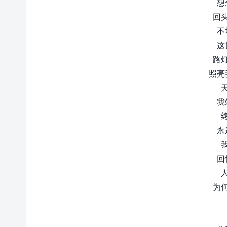
想
回
不
这
路
照亮
我
永
回
为