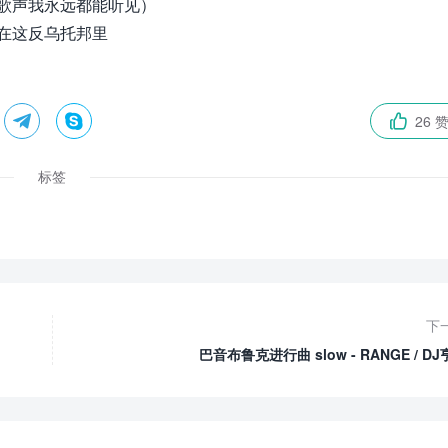
歌声我永远都能听见）
在这反乌托邦里


26 

标签
下
巴音布鲁克进行曲 slow - RANGE / D