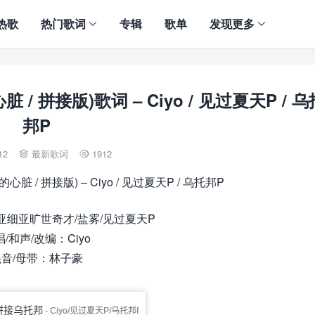
热歌
热门歌词
专辑
歌单
发现更多
拼接版)歌词 – Ciyo / 见过夏天P / 乌
邦P
12
最新歌词
1912


/ 拼接版) – Ciyo / 见过夏天P / 乌托邦P
亚细亚旷世奇才/盐雾/见过夏天P
/和声/改编：Ciyo
混音/母带：林子豪