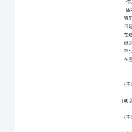
你
困
我
只
在
但
至
在
（不
（胡
（不