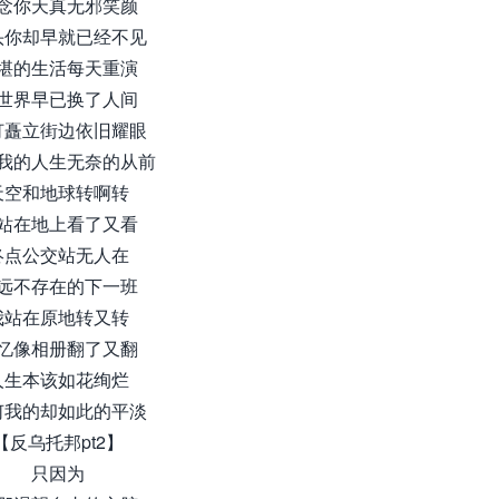
念你天真无邪笑颜
头你却早就已经不见
堪的生活每天重演
世界早已换了人间
灯矗立街边依旧耀眼
我的人生无奈的从前
天空和地球转啊转
站在地上看了又看
终点公交站无人在
远不存在的下一班
我站在原地转又转
忆像相册翻了又翻
人生本该如花绚烂
何我的却如此的平淡
【反乌托邦pt2】
只因为