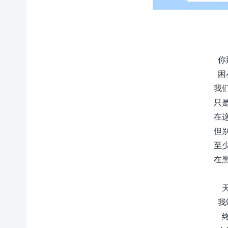
你
困
我
只
在
但
至
在
我