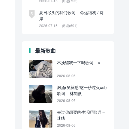
2026-07-15
阅读(725)
夏日尽头的我们歌词 – 命运结构 / 诗
5
岸
2026-07-15
阅读(691)
最新歌曲
不挽留我一下吗歌词 – u
2026-08-06
汹涌(吴莫愁/这一秒过火ost)
歌词 – 林知微
2026-08-06
去过你想要的生活吧歌词 –
迷绪
2026-08-06