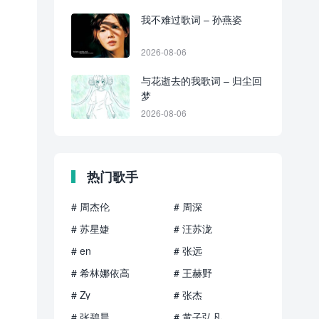
我不难过歌词 – 孙燕姿
2026-08-06
与花逝去的我歌词 – 归尘回
梦
2026-08-06
热门歌手
# 周杰伦
# 周深
# 苏星婕
# 汪苏泷
# en
# 张远
# 希林娜依高
# 王赫野
# Zy
# 张杰
# 张碧晨
# 黄子弘凡