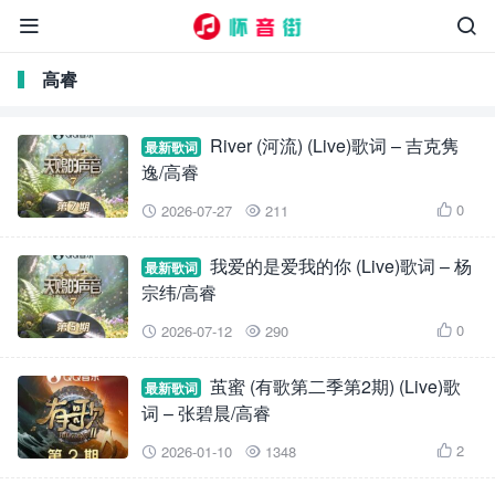


高睿
River (河流) (Live)歌词 – 吉克隽
最新歌词
逸/高睿
0
2026-07-27
211



我爱的是爱我的你 (Live)歌词 – 杨
最新歌词
宗纬/高睿
0
2026-07-12
290



茧蜜 (有歌第二季第2期) (Live)歌
最新歌词
词 – 张碧晨/高睿
2
2026-01-10
1348


