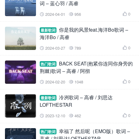
词 – 蓝心羽 / 高睿
0
2024-04-01
956



你是我的风景feat.海洋Bo歌词 –
最新歌词
海洋Bo / 高睿
0
2024-03-27
789



BACK SEAT(抱紧你连同你身旁的
热门歌词
荆棘)歌词 – 高睿 / 阿彻
0
2024-02-20
1048



冷冽歌词 – 高睿 / 刘思达
最新歌词
LOFTHESTAR
0
2023-12-10
462



幸福了 然后呢（EMO版）歌词 –
热门歌词
高睿 / 刘思达LOFTHESTAR