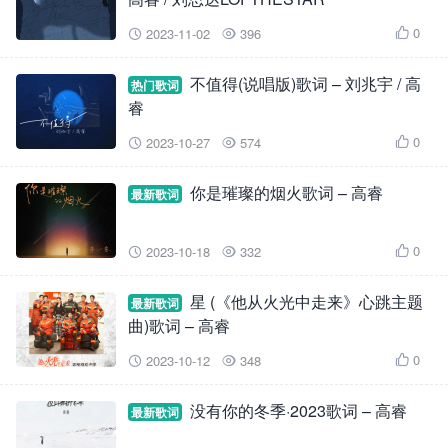
0
2023-11-02
396



不值得(说唱版)歌词 – 刘兆宇 / 高
热门歌词
睿
0
2023-10-27
574



你是璀璨的烟火歌词 – 高睿
最新歌词
0
2023-10-18
332



星 (《他从火光中走来》心跳主题
最新歌词
曲)歌词 – 高睿
0
2023-10-12
348



没有你的冬季·2023歌词 – 高睿
最新歌词