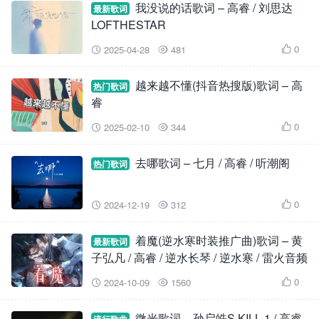
我没说的话歌词 – 高睿 / 刘思达
最新歌词
LOFTHESTAR
0
2025-04-28
481



越来越不懂(抖音热搜版)歌词 – 高
热门歌词
睿
0
2025-02-10
344



去哪歌词 – 七月 / 高睿 / 听潮阁
热门歌词
0
2024-12-19
312



着魔(逆水寒时装推广曲)歌词 – 黄
最新歌词
子弘凡 / 高睿 / 逆水长琴 / 逆水寒 / 雷火音频
0
2024-10-09
1560



微光歌词 – 孙启皓S.KILL.1 / 高睿