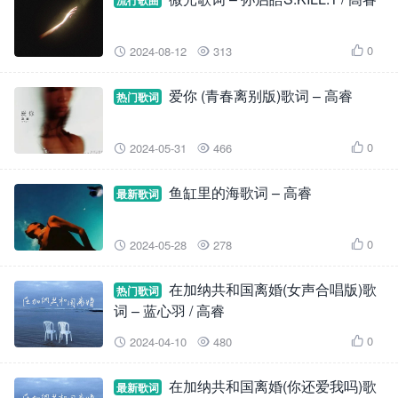
流行歌曲
0
2024-08-12
313



爱你 (青春离别版)歌词 – 高睿
热门歌词
0
2024-05-31
466



鱼缸里的海歌词 – 高睿
最新歌词
0
2024-05-28
278



在加纳共和国离婚(女声合唱版)歌
热门歌词
词 – 蓝心羽 / 高睿
0
2024-04-10
480



在加纳共和国离婚(你还爱我吗)歌
最新歌词