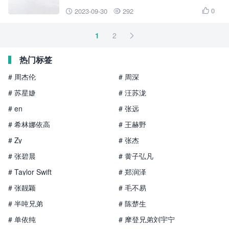
0
2023-09-30
292



1
2

热门标签
# 周杰伦
# 周深
# 苏星婕
# 汪苏泷
# en
# 张远
# 希林娜依高
# 王赫野
# Zy
# 张杰
# 张碧晨
# 黄子弘凡
# Taylor Swift
# 郑润泽
# 张靓颖
# 毛不易
# 半吨兄弟
# 陈楚生
# 单依纯
# 摩登兄弟刘宇宁