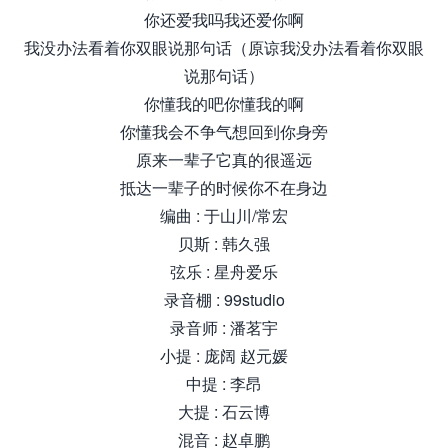
你还爱我吗我还爱你啊
我没办法看着你双眼说那句话（原谅我没办法看着你双眼
说那句话）
你懂我的吧你懂我的啊
你懂我会不争气想回到你身旁
原来一辈子它真的很遥远
抵达一辈子的时候你不在身边
编曲 : 于山川/常宏
贝斯 : 韩久强
弦乐 : 星舟爱乐
录音棚 : 99studio
录音师 : 潘茗宇
小提 : 庞阔 赵元媛
中提 : 李昂
大提 : 石云博
混音 : 赵卓鹏