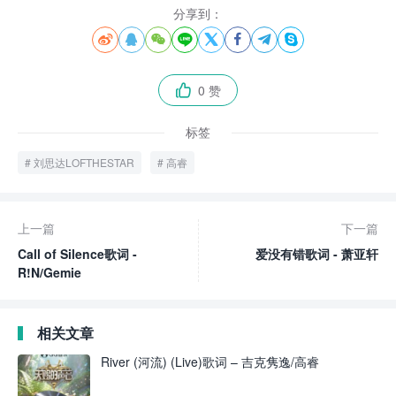
分享到：








0 赞

标签
刘思达LOFTHESTAR
高睿
上一篇
下一篇
Call of Silence歌词 -
爱没有错歌词 - 萧亚轩
R!N/Gemie
相关文章
River (河流) (Live)歌词 – 吉克隽逸/高睿