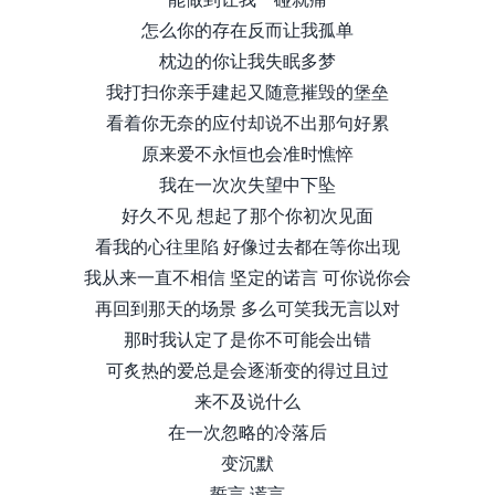
怎么你的存在反而让我孤单
枕边的你让我失眠多梦
我打扫你亲手建起又随意摧毁的堡垒
看着你无奈的应付却说不出那句好累
原来爱不永恒也会准时憔悴
我在一次次失望中下坠
好久不见 想起了那个你初次见面
看我的心往里陷 好像过去都在等你出现
我从来一直不相信 坚定的诺言 可你说你会
再回到那天的场景 多么可笑我无言以对
那时我认定了是你不可能会出错
可炙热的爱总是会逐渐变的得过且过
来不及说什么
在一次忽略的冷落后
变沉默
誓言 谎言