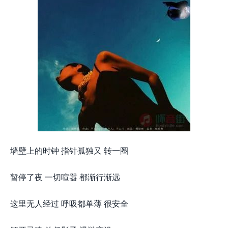
墙壁上的时钟 指针孤独又 转一圈
暂停了夜 一切喧嚣 都渐行渐远
这里无人经过 呼吸都单薄 很安全