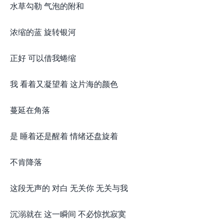
水草勾勒 气泡的附和
浓缩的蓝 旋转银河
正好 可以借我蜷缩
我 看着又凝望着 这片海的颜色
蔓延在角落
是 睡着还是醒着 情绪还盘旋着
不肯降落
这段无声的 对白 无关你 无关与我
沉溺就在 这一瞬间 不必惊扰寂寞