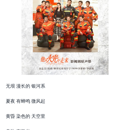
无垠 漫长的 银河系
夏夜 有蝉鸣 微风起
黄昏 染色的 天空里