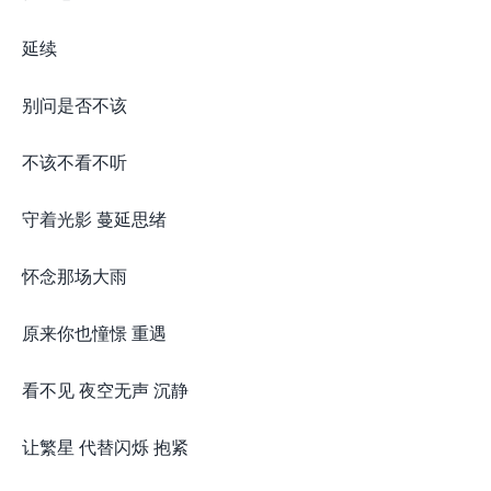
延续
别问是否不该
不该不看不听
守着光影 蔓延思绪
怀念那场大雨
原来你也憧憬 重遇
看不见 夜空无声 沉静
让繁星 代替闪烁 抱紧