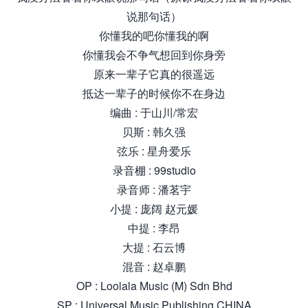
说那句话）
你懂我的吧你懂我的啊
你懂我会不争气想回到你身旁
原来一辈子它真的很遥远
抵达一辈子的时候你不在身边
编曲 : 于山川/常宏
贝斯 : 韩久强
弦乐 : 星舟爱乐
录音棚 : 99studio
录音师 : 潘茗宇
小提 : 庞阔 赵元媛
中提 : 李昂
大提 : 石云博
混音 : 赵卓鹏
OP : Loolala Music (M) Sdn Bhd
SP : Universal Music Publishing CHINA