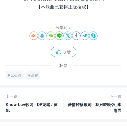
【本歌曲已获得正版授权】
分享到：








0 赞

标签
蓝心羽
高睿
上一篇
下一篇
Know Luv歌词 - DP龙猪 / 黄
爱情转移歌词 - 我只吃晚饭_李
旭
雨霏