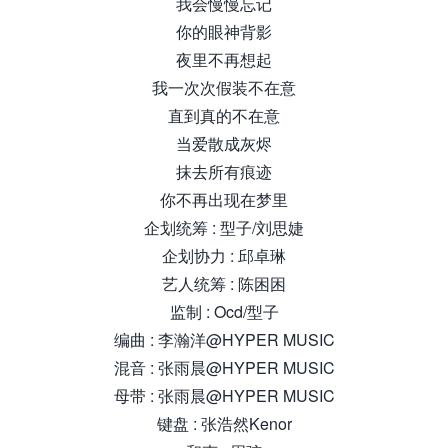
我会慢慢忘记
你的眼神背影
夜里不再想起
我一次次假装不在意
直到真的不在意
当爱散成灰烬
抹去所有痕迹
你不再出现在梦里
企划统筹 : 型子/刘思婕
企划协力 : 邱卓琳
艺人统筹 : 陈困困
监制 : Ocd/型子
编曲 : 李瀚洋@HYPER MUSIC
混音 : 张雨晨@HYPER MUSIC
母带 : 张雨晨@HYPER MUSIC
键盘 : 张浩然Kenor