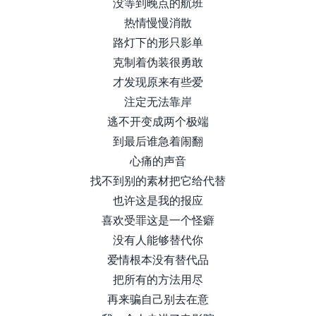
没等到晚点的航班
热情慢慢消散
路灯下的形只影单
克制着伪装很勇敢
才发现原来有些爱
注定无法靠岸
逃不开变成两个极端
到最后谁急着闹翻
心痛的声音
找不到别的素材把它给代替
也许这是我的报应
喜欢受罪这是一个怪癖
没有人能够替代你
爱情根本没有替代品
把所有的方法用尽
再来骗自己别去在意