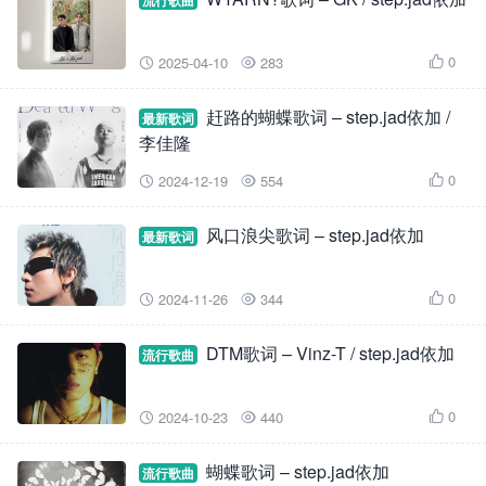
流行歌曲
0
2025-04-10
283



赶路的蝴蝶歌词 – step.jad依加 /
最新歌词
李佳隆
0
2024-12-19
554



风口浪尖歌词 – step.jad依加
最新歌词
0
2024-11-26
344



DTM歌词 – Vinz-T / step.jad依加
流行歌曲
0
2024-10-23
440



蝴蝶歌词 – step.jad依加
流行歌曲