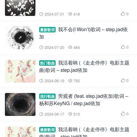
0
2024-07-31
418



我不会(I Won’t)歌词 – step.jad依
最新歌词
加
0
2024-07-20
484



我活着呐 (《走走停停》电影主题
热门歌曲
曲)歌词 – step.jad依加
0
2024-06-19
792



旁观者 (feat. step.jad依加)歌词 –
流行歌曲
杨和苏KeyNG / step.jad依加
0
2024-06-17
515



我活着呐 (《走走停停》电影主题
最新歌词
曲)歌词 – step.jad依加