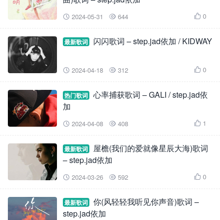
0
2024-05-31
644



闪闪歌词 – step.jad依加 / KIDWAY
最新歌词
0
2024-04-18
312



心率捕获歌词 – GALI / step.jad依
热门歌词
加
1
2024-04-08
408



屋檐(我们的爱就像星辰大海)歌词
最新歌词
– step.jad依加
0
2024-03-26
592



你(风轻轻我听见你声音)歌词 –
最新歌词
step.jad依加