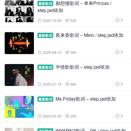
都想懂歌词 – 单单Prinzav /
最新歌词
step.jad依加
0
2025-10-09
526



夜来香歌词 – Melo / step.jad依加
最新歌词
0
2025-08-10
360



半情歌歌词 – step.jad依加
最新歌词
0
2025-07-16
666



Ms.Friday歌词 – step.jad依加
最新歌词
0
2025-05-30
256



WYARN?歌词 – GK / step.jad依加