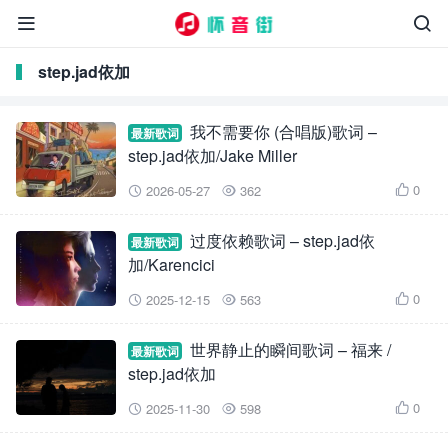


step.jad依加
我不需要你 (合唱版)歌词 –
最新歌词
step.jad依加/Jake Miller
0
2026-05-27
362



过度依赖歌词 – step.jad依
最新歌词
加/Karencici
0
2025-12-15
563



世界静止的瞬间歌词 – 福来 /
最新歌词
step.jad依加
0
2025-11-30
598


