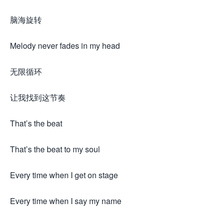
脑海旋转
Melody never fades in my head
无限循环
让我找到这节奏
That’s the beat
That’s the beat to my soul
Every time when I get on stage
Every time when I say my name