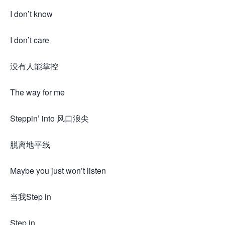
I don’t know
I don’t care
没有人能掌控
The way for me
Steppin’ into 风口浪尖
脱离地平线
Maybe you just won’t listen
当我Step in
Step in