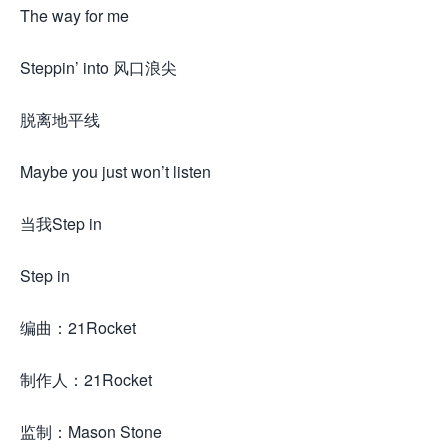
The way for me
Steppin’ into 风口浪尖
脱离地平线
Maybe you just won’t listen
当我Step in
Step in
编曲：21Rocket
制作人：21Rocket
监制：Mason Stone