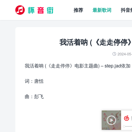
推荐
最新歌词
抖音
我活着呐 (《走走停停》电
2024-05

我活着呐 (《走走停停》电影主题曲) – step.jad依加
词：唐恬
曲：彭飞