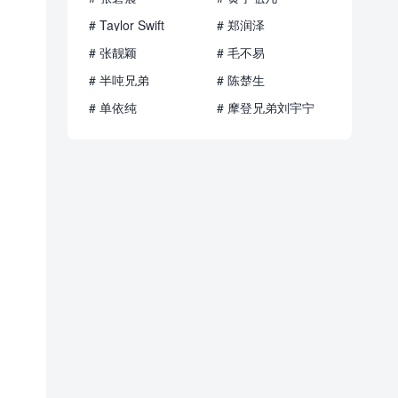
# Taylor Swift
# 郑润泽
# 张靓颖
# 毛不易
# 半吨兄弟
# 陈楚生
# 单依纯
# 摩登兄弟刘宇宁