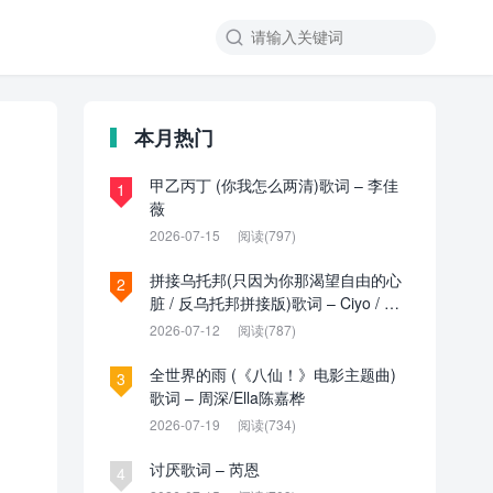

本月热门
甲乙丙丁 (你我怎么两清)歌词 – 李佳
1
薇
2026-07-15
阅读(797)
拼接乌托邦(只因为你那渴望自由的心
2
脏 / 反乌托邦拼接版)歌词 – Ciyo / 见
过夏天P / 乌托邦P
2026-07-12
阅读(787)
全世界的雨 (《八仙！》电影主题曲)
3
歌词 – 周深/Ella陈嘉桦
2026-07-19
阅读(734)
讨厌歌词 – 芮恩
4