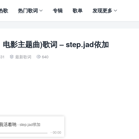
热歌
热门歌词
专辑
歌单
发现更多
影主题曲)歌词 – step.jad依加
-31
最新歌词
640

