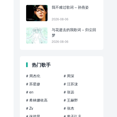
我不难过歌词 – 孙燕姿
2026-08-06
与花逝去的我歌词 – 归尘回
梦
2026-08-06
热门歌手
# 周杰伦
# 周深
# 苏星婕
# 汪苏泷
# en
# 张远
# 希林娜依高
# 王赫野
# Zy
# 张杰
# 张碧晨
# 黄子弘凡