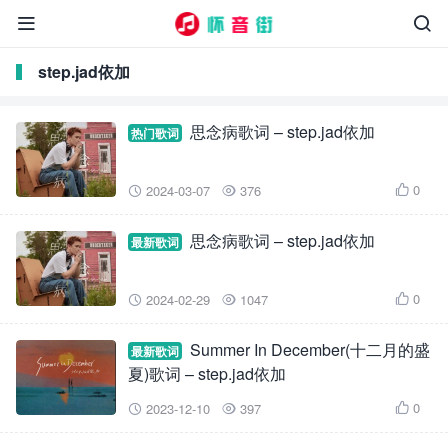


step.jad依加
思念病歌词 – step.jad依加
热门歌词
0
2024-03-07
376



思念病歌词 – step.jad依加
最新歌词
0
2024-02-29
1047



Summer In December(十二月的盛
最新歌词
夏)歌词 – step.jad依加
0
2023-12-10
397


