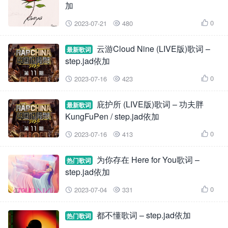
加
0
2023-07-21
480



云游Cloud Nine (LIVE版)歌词 –
最新歌词
step.jad依加
0
2023-07-16
423



庇护所 (LIVE版)歌词 – 功夫胖
最新歌词
KungFuPen / step.jad依加
0
2023-07-16
413



为你存在 Here for You歌词 –
热门歌词
step.jad依加
0
2023-07-04
331



都不懂歌词 – step.jad依加
热门歌词