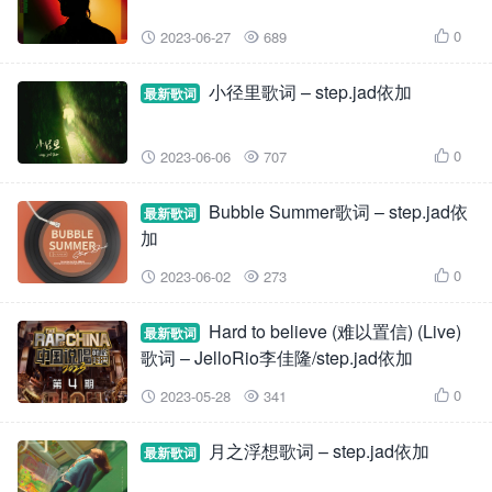
0
2023-06-27
689



小径里歌词 – step.jad依加
最新歌词
0
2023-06-06
707



Bubble Summer歌词 – step.jad依
最新歌词
加
0
2023-06-02
273



Hard to believe (难以置信) (Live)
最新歌词
歌词 – JelloRio李佳隆/step.jad依加
0
2023-05-28
341



月之浮想歌词 – step.jad依加
最新歌词