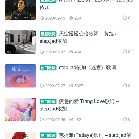
最新歌词
依加
0
2023-09-13
260



天空慢慢变暗歌词 – 黄旭 /
最新歌词
step.jad依加
0
2023-09-07
464



step.jad依加《迷宫》歌词
热门歌词
0
2023-07-27
5927



疲惫的爱 Tiring Love歌词 –
热门歌词
step.jad依加
0
2023-07-26
482



芭提雅(Pattaya)歌词 – step.jad依
热门歌词