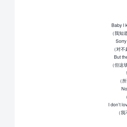
Baby I 
（我知
Sorry 
（对不
But th
（但这
（所
No
I don’t l
（我