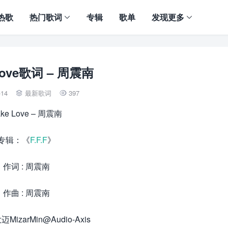
热歌
热门歌词
专辑
歌单
发现更多
Love歌词 – 周震南
-14
最新歌词
397


ake Love – 周震南
专辑：《
F.F.F
》
作词 : 周震南
作曲 : 周震南
迈MizarMin@Audio-Axis