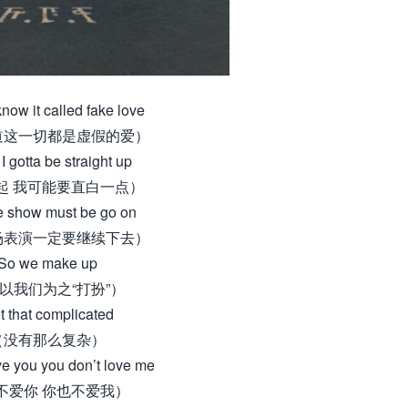
know it called fake love
道这一切都是虚假的爱）
I gotta be straight up
起 我可能要直白一点）
e show must be go on
场表演一定要继续下去）
So we make up
以我们为之“打扮”）
t that complicated
（没有那么复杂）
ove you you don’t love me
不爱你 你也不爱我）