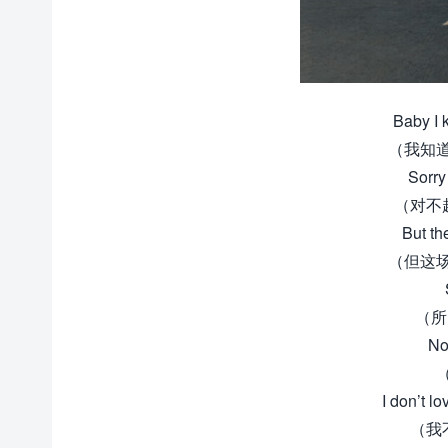
Baby I 
（我知
Sorry 
（对不
But th
（但这
（所
No
I don’t l
（我