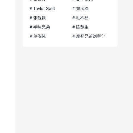
# Taylor Swift
# 郑润泽
# 张靓颖
# 毛不易
# 半吨兄弟
# 陈楚生
# 单依纯
# 摩登兄弟刘宇宁