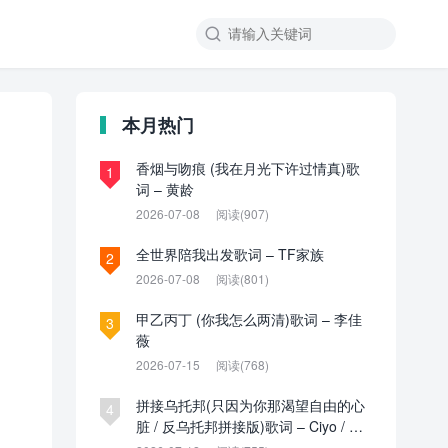

本月热门
香烟与吻痕 (我在月光下许过情真)歌
1
词 – 黄龄
2026-07-08
阅读(907)
全世界陪我出发歌词 – TF家族
2
2026-07-08
阅读(801)
甲乙丙丁 (你我怎么两清)歌词 – 李佳
3
薇
2026-07-15
阅读(768)
拼接乌托邦(只因为你那渴望自由的心
4
脏 / 反乌托邦拼接版)歌词 – Ciyo / 见
过夏天P / 乌托邦P