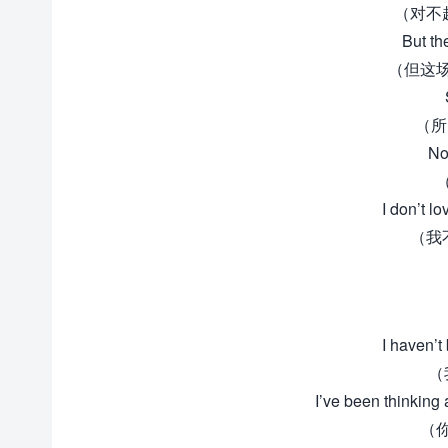
（对不
But th
（但这
（所
No
I don’t l
（我
I haven’t
（
I’ve been thinking
（