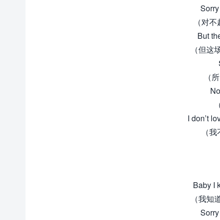
Sorry 
（对不
But th
（但这
（所
No
I don’t l
（我
Baby I 
（我知
Sorry 