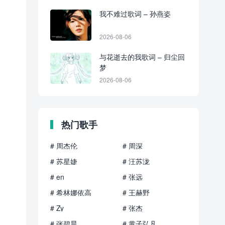
我不难过歌词 – 孙燕姿
2026-08-06
与花逝去的我歌词 – 归尘回
梦
2026-08-06
热门歌手
# 周杰伦
# 周深
# 苏星婕
# 汪苏泷
# en
# 张远
# 希林娜依高
# 王赫野
# Zy
# 张杰
# 张碧晨
# 黄子弘凡