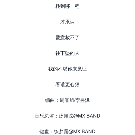
耗到哪一程
才承认
爱意救不了
往下坠的人
我的不堪你来见证
看谁更心狠
编曲：周智旭/李昱泽
音乐总监：汤佩弦@MX BAND
键盘：练梦露@MX BAND