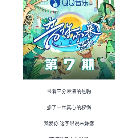
带着三分表演的热吻
掺了一丝真心的权衡
我爱你 这字眼说来嫌蠢