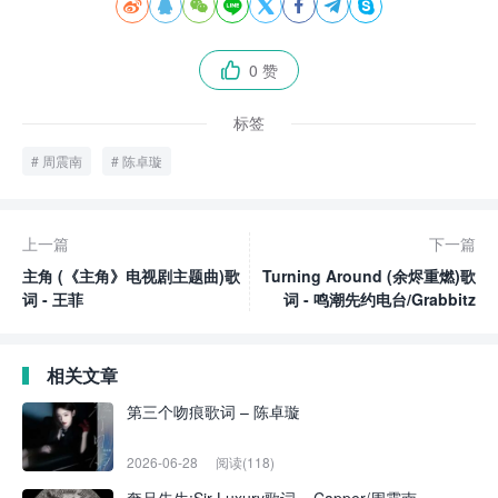








0 赞

标签
周震南
陈卓璇
上一篇
下一篇
主角 (《主角》电视剧主题曲)歌
Turning Around (余烬重燃)歌
词 - 王菲
词 - 鸣潮先约电台/Grabbitz
相关文章
第三个吻痕歌词 – 陈卓璇
2026-06-28
阅读(118)