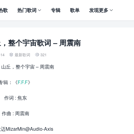
热歌
热门歌词
专辑
歌单
发现更多
，整个宇宙歌词 – 周震南
-14
最新歌词
321


山丘，整个宇宙 – 周震南
专辑：《
F.F.F
》
作词 : 焦东
作曲 : 周震南
迈MizarMin@Audio-Axis