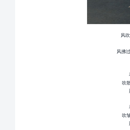
风吹
风拂过
吹
吹