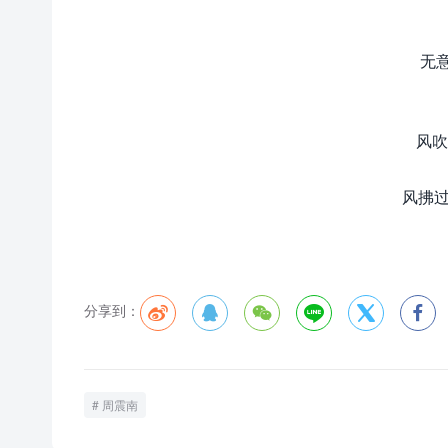
无
风吹
风拂过
分享到：






周震南