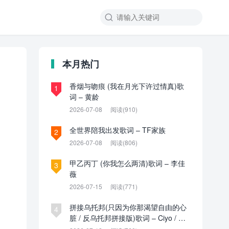

本月热门
香烟与吻痕 (我在月光下许过情真)歌
1
词 – 黄龄
2026-07-08
阅读(910)
全世界陪我出发歌词 – TF家族
2
2026-07-08
阅读(806)
甲乙丙丁 (你我怎么两清)歌词 – 李佳
3
薇
2026-07-15
阅读(771)
拼接乌托邦(只因为你那渴望自由的心
4
脏 / 反乌托邦拼接版)歌词 – Ciyo / 见
过夏天P / 乌托邦P