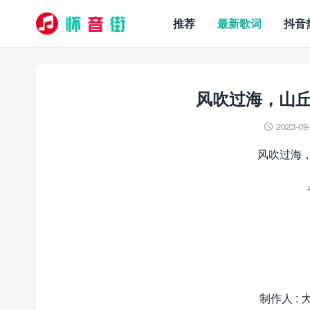
推荐
最新歌词
抖音
风吹过海，山丘
2023-09

风吹过海，
制作人 : 大