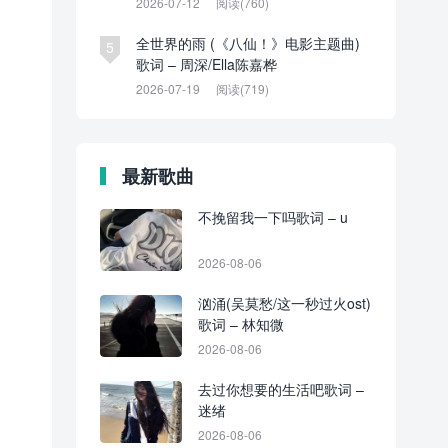
2026-07-12
阅读(760)
全世界的雨 (《八仙！》电影主题曲)
5
歌词 – 周深/Ella陈嘉桦
2026-07-19
阅读(719)
最新歌曲
不挽留我一下吗歌词 – u
2026-08-06
汹涌(吴莫愁/这一秒过火ost)
歌词 – 林知微
2026-08-06
去过你想要的生活吧歌词 –
迷绪
2026-08-06