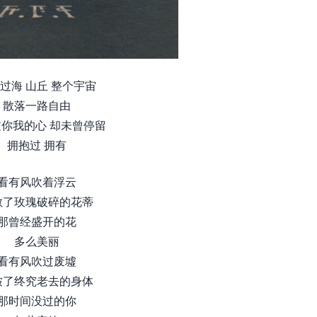
过海 山丘 整个宇宙
散落一路自由
你我的心 却未曾停留
拥抱过 拥有
看有风吹着浮云
散了玫瑰破碎的花蒂
那曾经盛开的花
多么美丽
看有风吹过废墟
皱了终究老去的身体
那时间没过的你