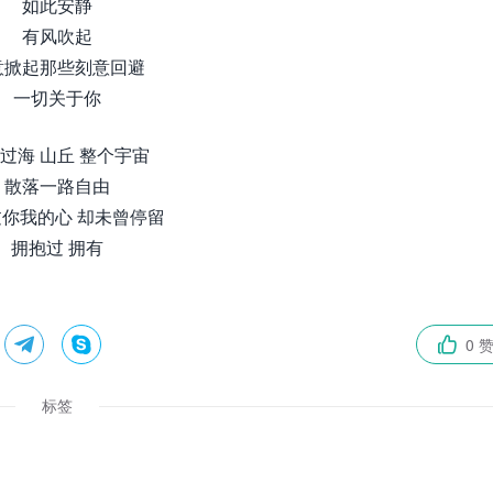
如此安静
有风吹起
意掀起那些刻意回避
一切关于你
过海 山丘 整个宇宙
散落一路自由
你我的心 却未曾停留
拥抱过 拥有


0 

标签