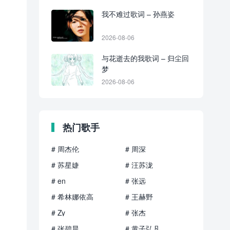
我不难过歌词 – 孙燕姿
2026-08-06
与花逝去的我歌词 – 归尘回
梦
2026-08-06
热门歌手
# 周杰伦
# 周深
# 苏星婕
# 汪苏泷
# en
# 张远
# 希林娜依高
# 王赫野
# Zy
# 张杰
# 张碧晨
# 黄子弘凡