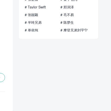
# Taylor Swift
# 郑润泽
# 张靓颖
# 毛不易
# 半吨兄弟
# 陈楚生
# 单依纯
# 摩登兄弟刘宇宁
赞