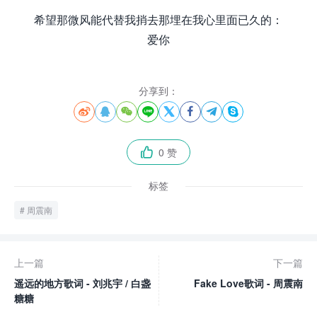
希望那微风能代替我捎去那埋在我心里面已久的：
爱你
分享到：








0 赞

标签
周震南
上一篇
下一篇
遥远的地方歌词 - 刘兆宇 / 白盏
Fake Love歌词 - 周震南
糖糖