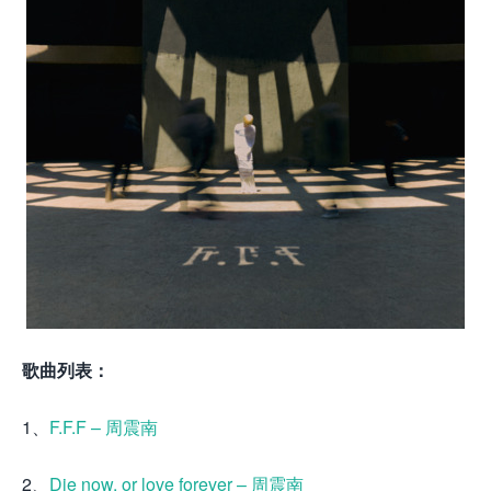
歌曲列表：
1、
F.F.F – 周震南
2、
Die now, or love forever – 周震南