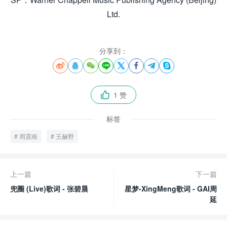
Ltd.
分享到：








1 赞

标签
周震南
王赫野
上一篇
下一篇
兜圈 (Live)歌词 - 张碧晨
星梦-XingMeng歌词 - GAI周
延