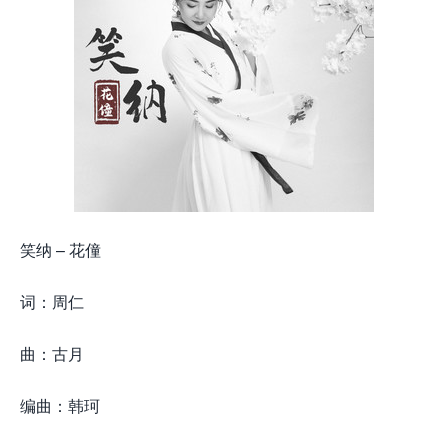
笑纳 – 花僮
词：周仁
曲：古月
编曲：韩珂