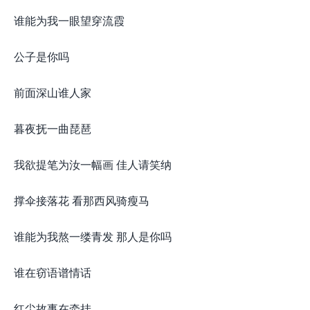
谁能为我一眼望穿流霞
公子是你吗
前面深山谁人家
暮夜抚一曲琵琶
我欲提笔为汝一幅画 佳人请笑纳
撑伞接落花 看那西风骑瘦马
谁能为我熬一缕青发 那人是你吗
谁在窃语谱情话
红尘故事在牵挂