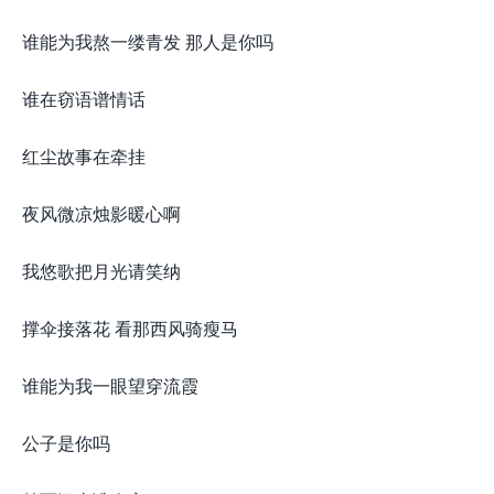
谁能为我熬一缕青发 那人是你吗
谁在窃语谱情话
红尘故事在牵挂
夜风微凉烛影暖心啊
我悠歌把月光请笑纳
撑伞接落花 看那西风骑瘦马
谁能为我一眼望穿流霞
公子是你吗