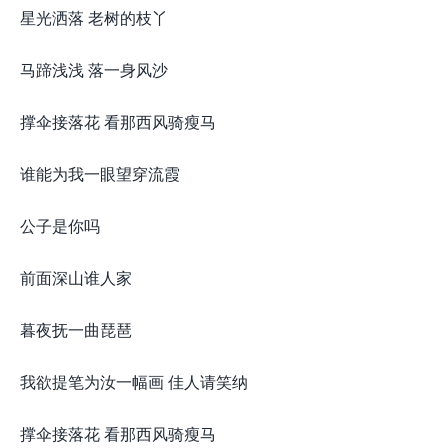
星光洒落 老树的枝丫
马蹄浅浅 落一身风沙
撑伞接落花 看那西风骑瘦马
谁能为我一眼望穿流霞
公子是你吗
前面深山谁人家
暮夜抚一曲琵琶
我欲提笔为汝一幅画 佳人请笑纳
撑伞接落花 看那西风骑瘦马