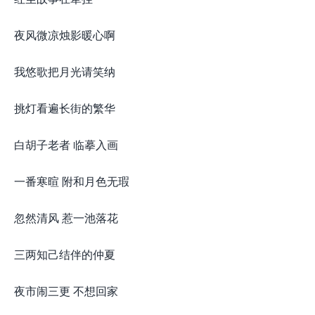
夜风微凉烛影暖心啊
我悠歌把月光请笑纳
挑灯看遍长街的繁华
白胡子老者 临摹入画
一番寒暄 附和月色无瑕
忽然清风 惹一池落花
三两知己结伴的仲夏
夜市闹三更 不想回家