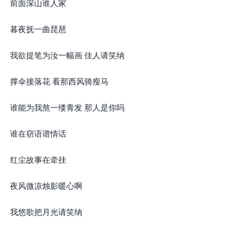
前面深山谁人家
暮夜抚一曲琵琶
我欲提笔为汝一幅画 佳人请笑纳
撑伞接落花 看那西风骑瘦马
谁能为我熬一缕青发 那人是你吗
谁在窃语谱情话
红尘故事在牵挂
夜风微凉烛影暖心啊
我悠歌把月光请笑纳