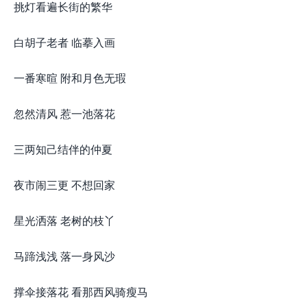
挑灯看遍长街的繁华
白胡子老者 临摹入画
一番寒暄 附和月色无瑕
忽然清风 惹一池落花
三两知己结伴的仲夏
夜市闹三更 不想回家
星光洒落 老树的枝丫
马蹄浅浅 落一身风沙
撑伞接落花 看那西风骑瘦马