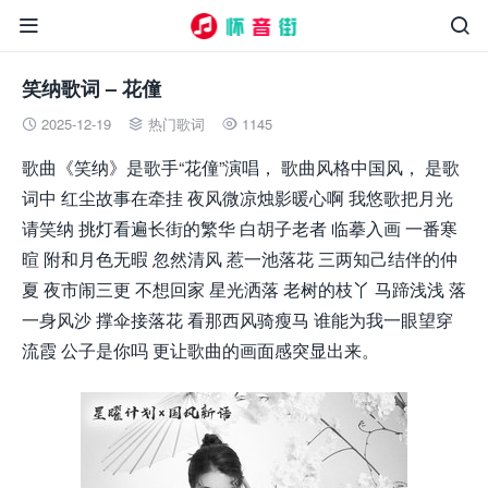


笑纳歌词 – 花僮
2025-12-19
热门歌词
1145



歌曲《笑纳》是歌手“花僮”演唱， 歌曲风格中国风， 是歌
词中 红尘故事在牵挂 夜风微凉烛影暖心啊 我悠歌把月光
请笑纳 挑灯看遍长街的繁华 白胡子老者 临摹入画 一番寒
暄 附和月色无暇 忽然清风 惹一池落花 三两知己结伴的仲
夏 夜市闹三更 不想回家 星光洒落 老树的枝丫 马蹄浅浅 落
一身风沙 撑伞接落花 看那西风骑瘦马 谁能为我一眼望穿
流霞 公子是你吗 更让歌曲的画面感突显出来。