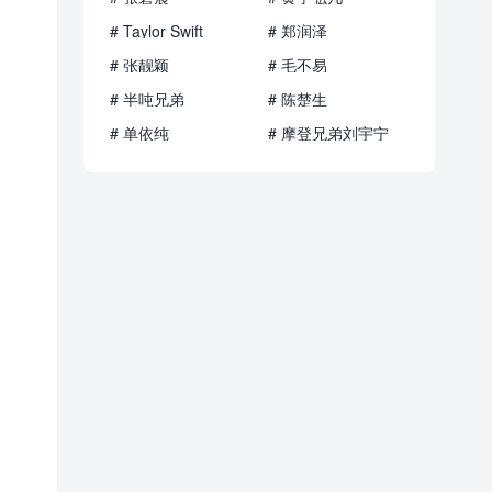
# Taylor Swift
# 郑润泽
# 张靓颖
# 毛不易
# 半吨兄弟
# 陈楚生
# 单依纯
# 摩登兄弟刘宇宁