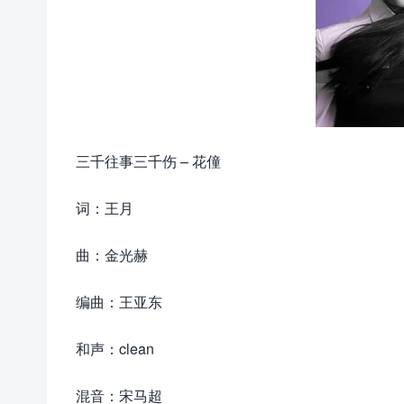
三千往事三千伤 – 花僮
词：王月
曲：金光赫
编曲：王亚东
和声：clean
混音：宋马超