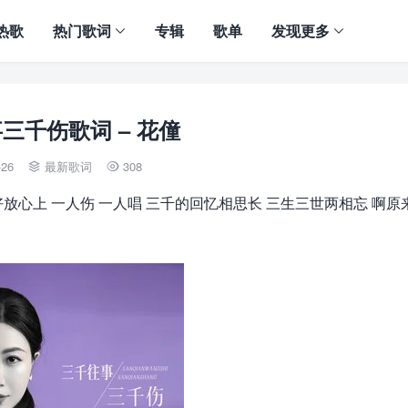
热歌
热门歌词
专辑
歌单
发现更多
三千伤歌词 – 花僮
-26
最新歌词
308


好放心上 一人伤 一人唱 三千的回忆相思长 三生三世两相忘 啊原