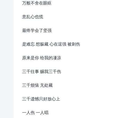
万般不舍在眼眶
意乱心也慌
最终学会了坚强
是难忘 想躲藏 心在逞强 被刺伤
原来是你 给我的凄凉
三千往事 赐我三千伤
三千烦恼 无处藏
三千遗憾只好放心上
一人伤 一人唱