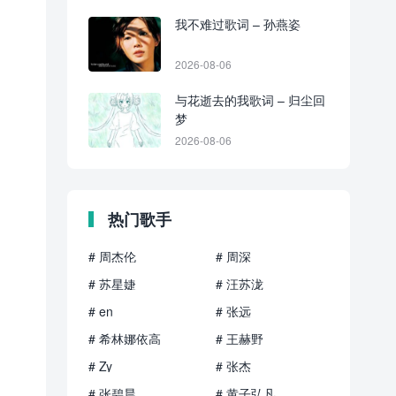
我不难过歌词 – 孙燕姿
2026-08-06
与花逝去的我歌词 – 归尘回
梦
2026-08-06
热门歌手
# 周杰伦
# 周深
# 苏星婕
# 汪苏泷
# en
# 张远
# 希林娜依高
# 王赫野
# Zy
# 张杰
# 张碧晨
# 黄子弘凡