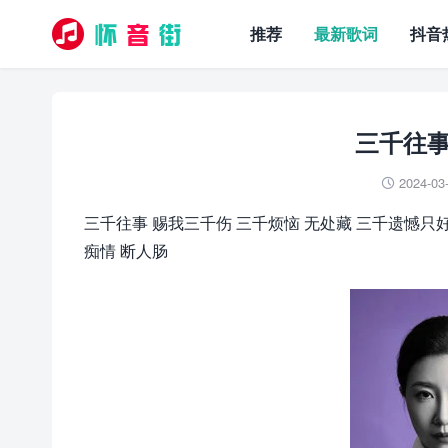
推荐
最新歌词
抖音
三千往事
2024-03

三千往事 赐我三千伤 三千烦恼 无处藏 三千遗憾只
痴情 断人肠