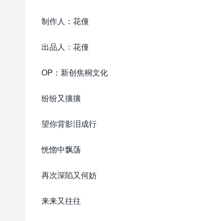
制作人：花僮
出品人：花僮
OP：新创焦桐文化
纷纷又攘攘
望你背影泪成行
恍惚中飘荡
再次深陷又何妨
来来又往往