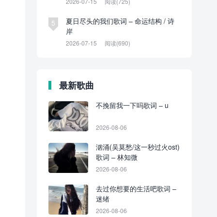
2026-07-15
阅读(725)
夏日尽头的我们歌词 – 命运结构 / 诗
5
岸
2026-07-15
阅读(690)
最新歌曲
不挽留我一下吗歌词 – u
2026-08-06
汹涌(吴莫愁/这一秒过火ost)
歌词 – 林知微
2026-08-06
去过你想要的生活吧歌词 –
迷绪
2026-08-06