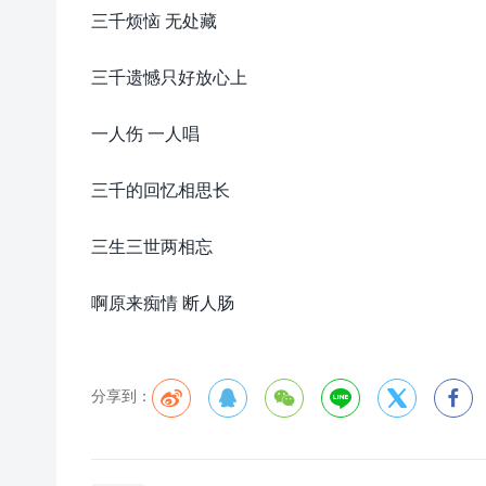
三千烦恼 无处藏
三千遗憾只好放心上
一人伤 一人唱
三千的回忆相思长
三生三世两相忘
啊原来痴情 断人肠
分享到：





