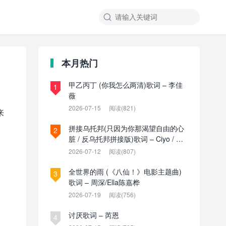

本月热门
甲乙丙丁 (你我怎么两清)歌词 – 李佳
1
薇
2026-07-15
阅读(821)
来
拼接乌托邦(只因为你那渴望自由的心
2
脏 / 反乌托邦拼接版)歌词 – Ciyo / 见
过夏天P / 乌托邦P
2026-07-12
阅读(807)
全世界的雨 (《八仙！》电影主题曲)
3
歌词 – 周深/Ella陈嘉桦
2026-07-19
阅读(756)
讨厌歌词 – 芮恩
4