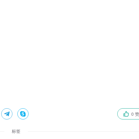


0 

标签