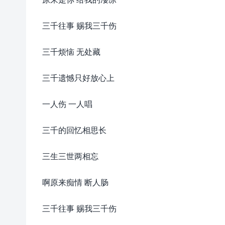
三千往事 赐我三千伤
三千烦恼 无处藏
三千遗憾只好放心上
一人伤 一人唱
三千的回忆相思长
三生三世两相忘
啊原来痴情 断人肠
三千往事 赐我三千伤