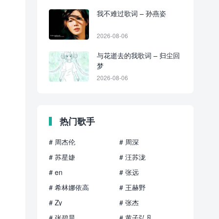
我不难过歌词 – 孙燕姿
2026-08-06
与花逝去的我歌词 – 归尘回
梦
2026-08-06
热门歌手
# 周杰伦
# 周深
# 苏星婕
# 汪苏泷
# en
# 张远
# 希林娜依高
# 王赫野
# Zy
# 张杰
# 张碧晨
# 黄子弘凡