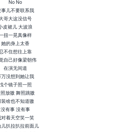
No No
没事儿不要联系我
大哥大这没信号
小皮裙儿 大波浪
一扭一晃真像样
她的身上太香
忍不住想往上靠
觉自己好像梁朝伟
在演无间道
万万没想到她让我
找个镜子照一照
歌照放嗷 舞照跳嗷
假装啥也不知道嗷
没有事 没有事
我对着天空笑一笑
劲儿扒拉扒拉前面儿