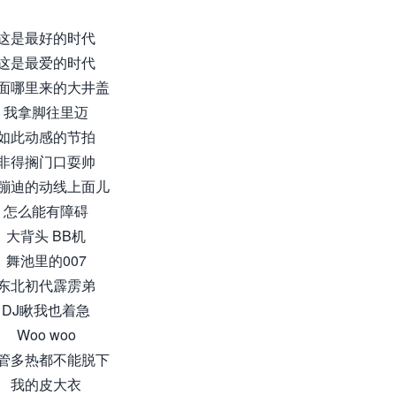
这是最好的时代
这是最爱的时代
面哪里来的大井盖
我拿脚往里迈
如此动感的节拍
非得搁门口耍帅
蹦迪的动线上面儿
怎么能有障碍
大背头 BB机
舞池里的007
东北初代霹雳弟
DJ瞅我也着急
Woo woo
管多热都不能脱下
我的皮大衣