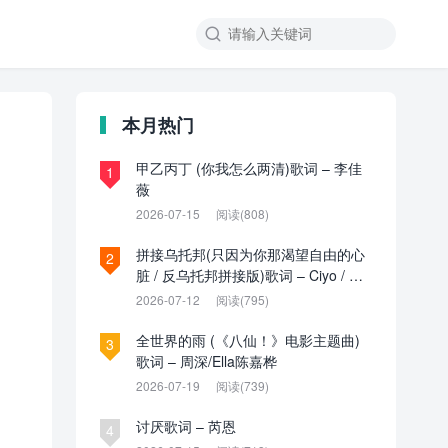

本月热门
甲乙丙丁 (你我怎么两清)歌词 – 李佳
1
薇
2026-07-15
阅读(808)
拼接乌托邦(只因为你那渴望自由的心
2
脏 / 反乌托邦拼接版)歌词 – Ciyo / 见
过夏天P / 乌托邦P
2026-07-12
阅读(795)
全世界的雨 (《八仙！》电影主题曲)
3
歌词 – 周深/Ella陈嘉桦
2026-07-19
阅读(739)
讨厌歌词 – 芮恩
4