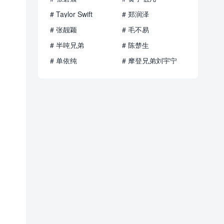
# Taylor Swift
# 郑润泽
# 张靓颖
# 毛不易
# 半吨兄弟
# 陈楚生
# 单依纯
# 摩登兄弟刘宇宁