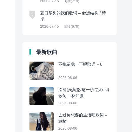
2026-07-15
阅读(713)
夏日尽头的我们歌词 – 命运结构 / 诗
5
岸
2026-07-15
阅读(678)
最新歌曲
不挽留我一下吗歌词 – u
2026-08-06
汹涌(吴莫愁/这一秒过火ost)
歌词 – 林知微
2026-08-06
去过你想要的生活吧歌词 –
迷绪
2026-08-06