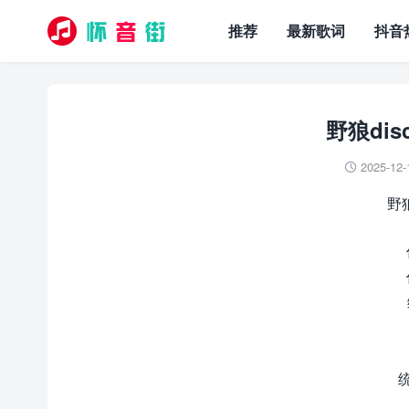
推荐
最新歌词
抖音
野狼dis
2025-12-

野狼
统