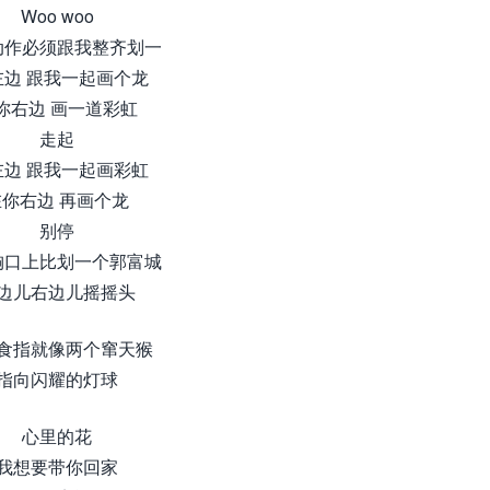
Woo woo
动作必须跟我整齐划一
左边 跟我一起画个龙
你右边 画一道彩虹
走起
左边 跟我一起画彩虹
在你右边 再画个龙
别停
胸口上比划一个郭富城
边儿右边儿摇摇头
食指就像两个窜天猴
指向闪耀的灯球
心里的花
我想要带你回家