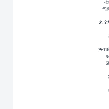
社
气
来 全
捂住