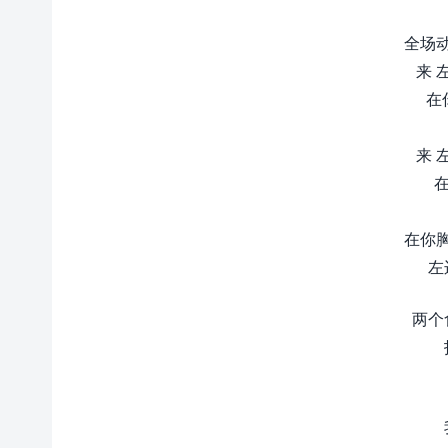
全场
来 
在
来 
在你
左
两个