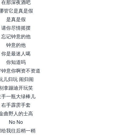
在那深夜酒吧
哪管它是真是假
是真是假
请你尽情摇摆
忘记钟意的他
钟意的他
你是最迷人噶
你知道吗
好钟意你啊资不资道
玩儿归玩 闹归闹
别拿蹦迪开玩笑
左手一瓶大绿棒儿
右手霹雳手套
金曲野人的士高
No No
都给我往后稍一稍