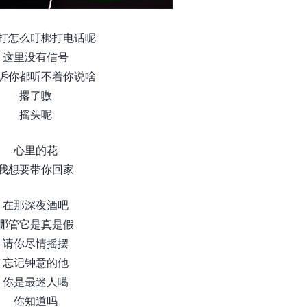
打怎么叮梆打电话呢
这里没有信号
诉你都听不着你说啥
撂了嗷
摇头呢
心里的花
我想要带你回家
在那深夜酒吧
哪管它是真是假
请你尽情摇摆
忘记钟意的他
你是最迷人噶
你知道吗