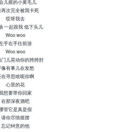
会儿摇的小黄毛儿
质再次完全被我卡死
哎呀我去
场 一起跟我 低下头儿
Woo woo
左手右手往前游
Woo woo
脑门儿晃动你的胯胯肘
好像有事儿在发愁
还在寻思啥呢你啊
心里的花
我想要带你回家
在那深夜酒吧
哪管它是真是假
请你尽情摇摆
忘记钟意的他