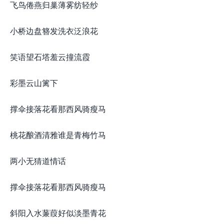
飞鸟倦燕归巢薄雾纺轻纱
小桥边盘簪发洗衣泛浪花
笑语望石塔羞云撞流霞
彩墨云山篱下
撑伞接落花看那西风骑瘦马
桃花酿酒清雅谁是青梅竹马
两小无猜道情话
撑伞接落花看那西风骑瘦马
斜阳入水蒹葭好似淡墨青花