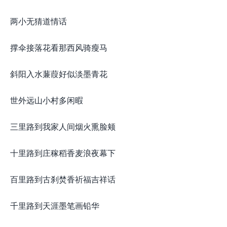
两小无猜道情话
撑伞接落花看那西风骑瘦马
斜阳入水蒹葭好似淡墨青花
世外远山小村多闲暇
三里路到我家人间烟火熏脸颊
十里路到庄稼稻香麦浪夜幕下
百里路到古刹焚香祈福吉祥话
千里路到天涯墨笔画铅华