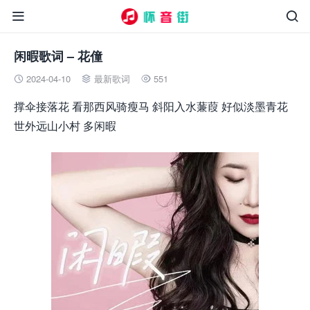


闲暇歌词 – 花僮
2024-04-10
最新歌词
551



撑伞接落花 看那西风骑瘦马 斜阳入水蒹葭 好似淡墨青花
世外远山小村 多闲暇