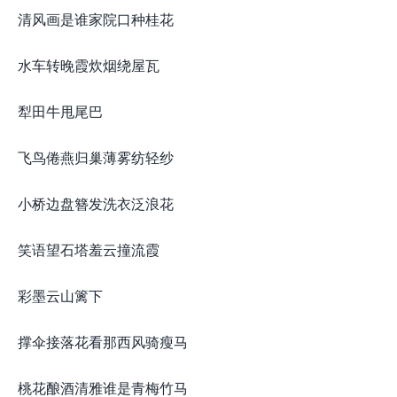
清风画是谁家院口种桂花
水车转晚霞炊烟绕屋瓦
犁田牛甩尾巴
飞鸟倦燕归巢薄雾纺轻纱
小桥边盘簪发洗衣泛浪花
笑语望石塔羞云撞流霞
彩墨云山篱下
撑伞接落花看那西风骑瘦马
桃花酿酒清雅谁是青梅竹马