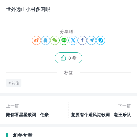
世外远山小村多闲暇
分享到：








0 赞

标签
花僮
上一篇
下一篇
陪你看星星歌词 - 任豪
想要有个避风港歌词 - 老王乐队
相关文章