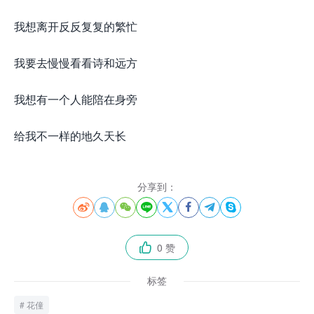
我想离开反反复复的繁忙
我要去慢慢看看诗和远方
我想有一个人能陪在身旁
给我不一样的地久天长
分享到：








0 赞

标签
花僮