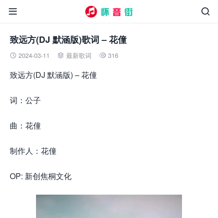


致远方(DJ 默涵版)歌词 – 花僮
2024-03-11
最新歌词
316



致远方(DJ 默涵版) – 花僮
词：公子
曲：花僮
制作人：花僮
OP: 新创焦桐文化