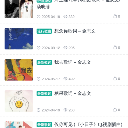
抖音热歌
汤晓菲
0
2025-04-19
332



想念你歌词 – 金志文
流行歌曲
0
2024-09-12
295



我去歌词 – 金志文
最新歌词
0
2024-05-17
492



糖果歌词 – 金志文
最新歌词
0
2024-04-19
263



仅你可见 (《小日子》电视剧插曲)
最新歌词