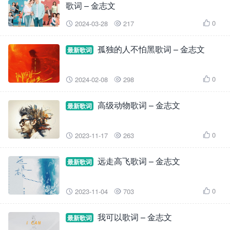
歌词 – 金志文
0
2024-03-28
217



孤独的人不怕黑歌词 – 金志文
最新歌词
0
2024-02-08
298



高级动物歌词 – 金志文
最新歌词
0
2023-11-17
263



远走高飞歌词 – 金志文
最新歌词
0
2023-11-04
703



我可以歌词 – 金志文
最新歌词