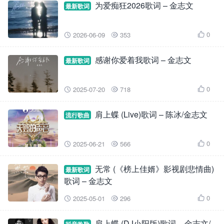
为爱痴狂2026歌词 – 金志文
最新歌词
0
2026-06-09
353



感谢你爱着我歌词 – 金志文
最新歌词
0
2025-07-20
718



肩上蝶 (Live)歌词 – 陈冰/金志文
流行歌曲
0
2025-06-21
566



无常 (《榜上佳婿》影视剧悲情曲)
最新歌词
歌词 – 金志文
0
2025-05-01
296



肩上蝶 (DJ小阳版)歌词 – 金志文/