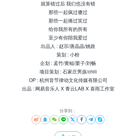
就算错过后 我们也没有错
那些一起疯过傻过
那些一起痛过笑过
给你我所有的所有
至少有你陪我爱过
出品人 : 赵宗/唐晶晶/姚政
策划 : 小粉
企划 : 孟竹/黄鲲/栗子/刘畅
项目策划 : 石家庄男孩/chili
OP : 杭州音节律动文化传媒有限公司
出品 : 网易音乐人 X 青云LAB X 喜雨工作室
分享到：







