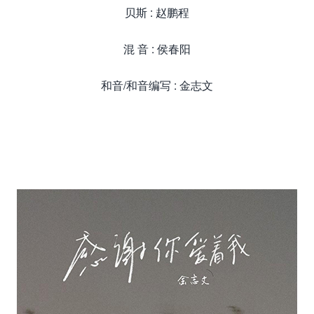
贝斯 : 赵鹏程
混 音 : 侯春阳
和音/和音编写 : 金志文