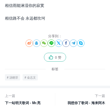
相信雨能淋湿你的寂寞
相信路不会 永远都坎坷
分享到：








0 赞

标签
汤晓菲
金志文
上一篇
下一篇
下一站明天歌词 - Mr.亮
我想你了歌词 - 海来阿木