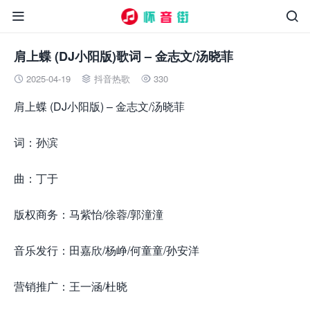


肩上蝶 (DJ小阳版)歌词 – 金志文/汤晓菲
2025-04-19
抖音热歌
330



肩上蝶 (DJ小阳版) – 金志文/汤晓菲
词：孙滨
曲：丁于
版权商务：马紫怡/徐蓉/郭潼潼
音乐发行：田嘉欣/杨峥/何童童/孙安洋
营销推广：王一涵/杜晓