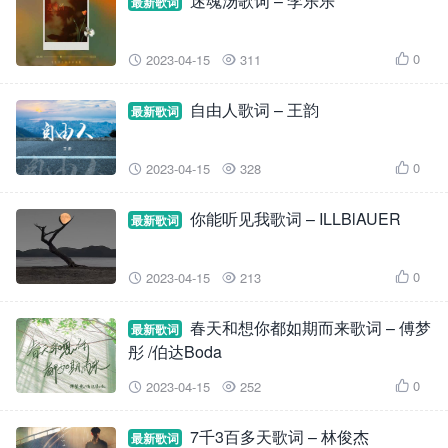
迷魂汤歌词 – 李乐乐
最新歌词
0
2023-04-15
311



自由人歌词 – 王韵
最新歌词
0
2023-04-15
328



你能听见我歌词 – ILLBlAUER
最新歌词
0
2023-04-15
213



春天和想你都如期而来歌词 – 傅梦
最新歌词
彤 /伯达Boda
0
2023-04-15
252



7千3百多天歌词 – 林俊杰
最新歌词