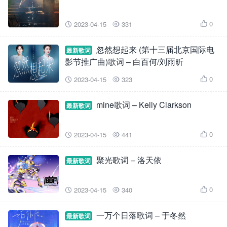
0
2023-04-15
331



忽然想起来 (第十三届北京国际电
最新歌词
影节推广曲)歌词 – 白百何/刘雨昕
0
2023-04-15
323



mine歌词 – Kelly Clarkson
最新歌词
0
2023-04-15
441



聚光歌词 – 洛天依
最新歌词
0
2023-04-15
340



一万个日落歌词 – 于冬然
最新歌词