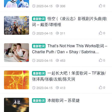
0
2023-04-15
306



悟空 (《凌云志》影视剧片头曲)歌
最新歌词
词 – 戴荃/谭维维
0
2023-04-15
311



That’s Not How This Works歌词 –
最新歌词
Charlie Puth / Dan + Shay / Sabrina
Carpenter
0
2023-04-15
453



一起长大吧！笨蛋歌词 – TF家族/
最新歌词
张泽禹/张极/左航/陈天润
0
2023-04-15
413



本能歌词 – 苏星婕
最新歌词