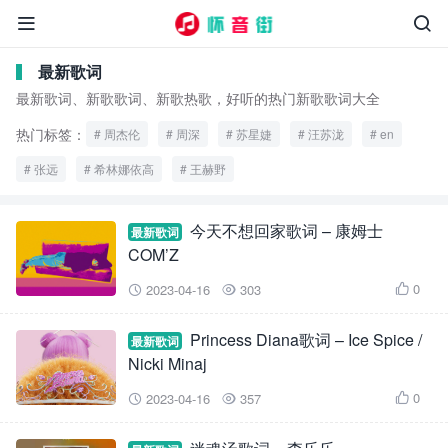


最新歌词
最新歌词、新歌歌词、新歌热歌，好听的热门新歌歌词大全
热门标签：
周杰伦
周深
苏星婕
汪苏泷
en
张远
希林娜依高
王赫野
今天不想回家歌词 – 康姆士
最新歌词
COM’Z
0
2023-04-16
303



Princess Diana歌词 – Ice Spice /
最新歌词
Nicki Minaj
0
2023-04-16
357


