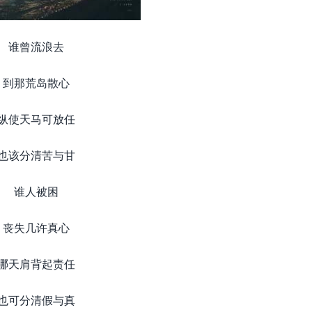
谁曾流浪去
到那荒岛散心
纵使天马可放任
也该分清苦与甘
谁人被困
丧失几许真心
哪天肩背起责任
也可分清假与真