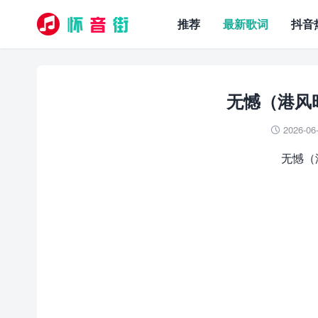
推荐
最新歌词
抖音
无憾（港风时
2026-06

无憾（