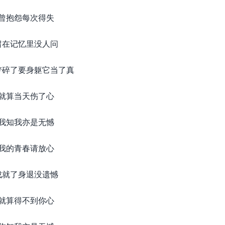
曾抱怨每次得失
留在记忆里没人问
梦碎了要身躯它当了真
就算当天伤了心
我知我亦是无憾
我的青春请放心
成就了身退没遗憾
就算得不到你心