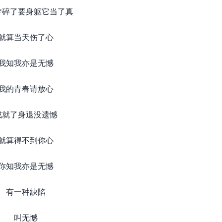
梦碎了要身躯它当了真
就算当天伤了心
我知我亦是无憾
我的青春请放心
成就了身退没遗憾
就算得不到你心
你知我亦是无憾
有一种缺陷
叫无憾