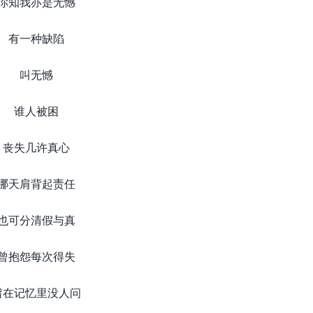
你知我亦是无憾
有一种缺陷
叫无憾
谁人被困
丧失几许真心
哪天肩背起责任
也可分清假与真
曾抱怨每次得失
留在记忆里没人问