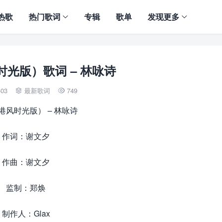
热歌
热门歌词
专辑
歌单
发现更多
光版）歌词 – 林咏诗
-03
最新歌词
749


港风时光版） – 林咏诗
作词：谢文夕
作曲：谢文夕
监制：郑焕
制作人：Glax