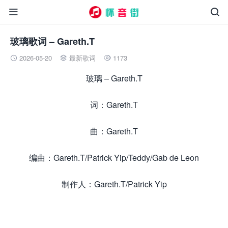


玻璃歌词 – Gareth.T
2026-05-20
最新歌词
1173



玻璃 – Gareth.T
词：Gareth.T
曲：Gareth.T
编曲：Gareth.T/Patrick Yip/Teddy/Gab de Leon
制作人：Gareth.T/Patrick Yip