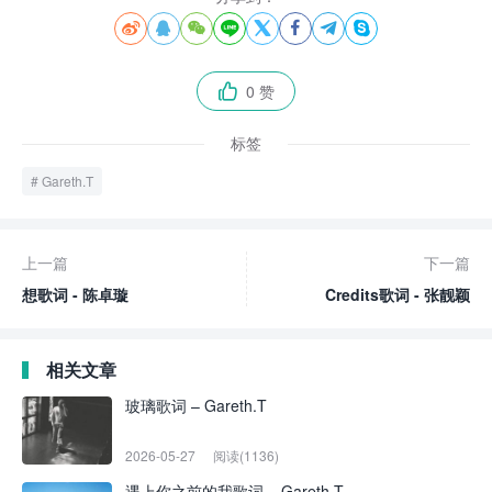








0 赞

标签
Gareth.T
上一篇
下一篇
想歌词 - 陈卓璇
Credits歌词 - 张靓颖
相关文章
玻璃歌词 – Gareth.T
2026-05-27
阅读(1136)
遇上你之前的我歌词 – Gareth.T