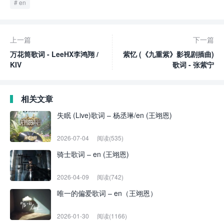
en
上一篇
下一篇
万花筒歌词 - LeeHX李鸿翔 /
紫忆 (《九重紫》影视剧插曲)
KIV
歌词 - 张紫宁
相关文章
失眠 (Live)歌词 – 杨丞琳/en (王翊恩)
2026-07-04
阅读(535)
骑士歌词 – en (王翊恩)
2026-04-09
阅读(742)
唯一的偏爱歌词 – en（王翊恩）
2026-01-30
阅读(1166)