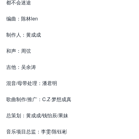
都不会迷途
编曲：陈林len
制作人：黄成成
和声：周弦
吉他：吴余涛
混音/母带处理：潘君明
歌曲制作/推广：C.Z·梦想成真
总策划：黄成成/钱怡辰/果妹
音乐项目总监：李雯/陈钰彬