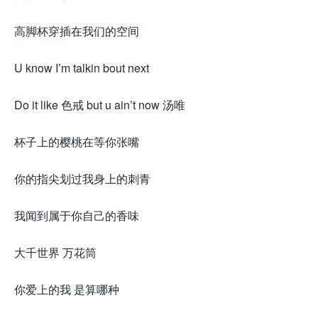
高脚杯穿插在我们的空间
U know I’m talkin bout next
Do it like 色戒 but u ain’t now 汤唯
杯子上的樱桃在等你张嘴
你的指尖划过我身上的刺青
我闻到属于你自己的香味
大千世界 万花筒
你爱上的我 是算哪种