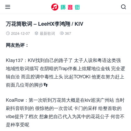


万花筒歌词 – LeeHX李鸿翔 / KIV
2024-12-07
最新歌词
367



网友热评：
Klay137：KIV找到自己的路子了 太子人设和粤语这类强
地域性歌词描写 在阴暗的Trap伴奏上炫耀地位金钱 完全逻
辑自洽 而且腔调中毒性上头 比起TOYOKI 他更在努力赶上
前面几位哥的脚步👣
KoaRow：第一次听到万花筒大概是在kiv巡演广州站 当时
刷抖音听到的 很惊艳的一次尝试 卡门的采样 给整首歌的
vibe提升了档次 想象把自己代入为其中的花花公子 何尝不
是种享受呢