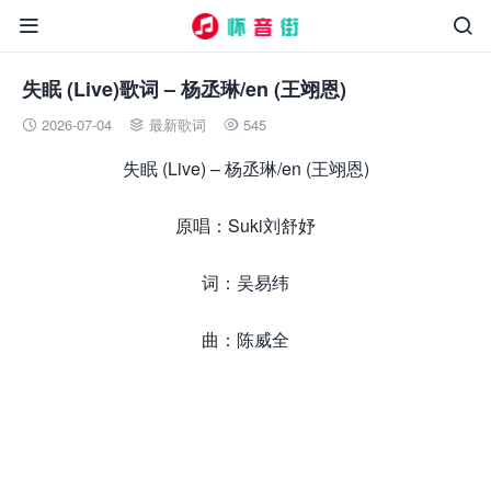


失眠 (Live)歌词 – 杨丞琳/en (王翊恩)
2026-07-04
最新歌词
545



失眠 (Live) – 杨丞琳/en (王翊恩)
原唱：Suki刘舒妤
词：吴易纬
曲：陈威全