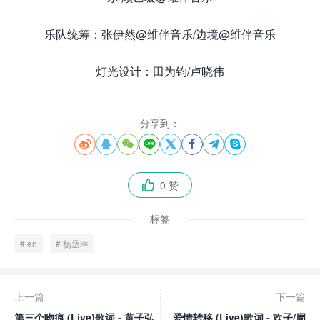
乐队统筹：张伊然@维伴音乐/边境@维伴音乐
灯光设计：田为钧/卢晓伟
分享到：








0 赞

标签
en
杨丞琳
上一篇
下一篇
第三个吻痕 (Live)歌词 - 黄子弘
爱情转移 (Live)歌词 - 欢子/周