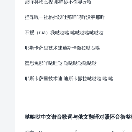
那咩补啥么捏 那咩妙不你界er颂
捏碟嘎一社格挡没吐那咩吗咩没酥那咩
不挼（rua）我哒哒哒 哒哒哒哒哒哒哒
耶斯卡萨里技术逮迪斯卡撒拉哒哒哒
蜜思兔那咩哒哇哒 哒哒哒哒哒哒哒
耶斯卡萨里技术逮 迪斯卡撒拉哒哒哒 哒 哒
哒哒哒中文谐音歌词与俄文翻译对照怀音街整