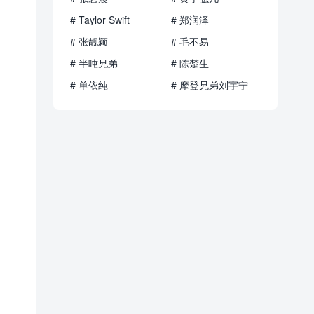
# Taylor Swift
# 郑润泽
# 张靓颖
# 毛不易
# 半吨兄弟
# 陈楚生
# 单依纯
# 摩登兄弟刘宇宁