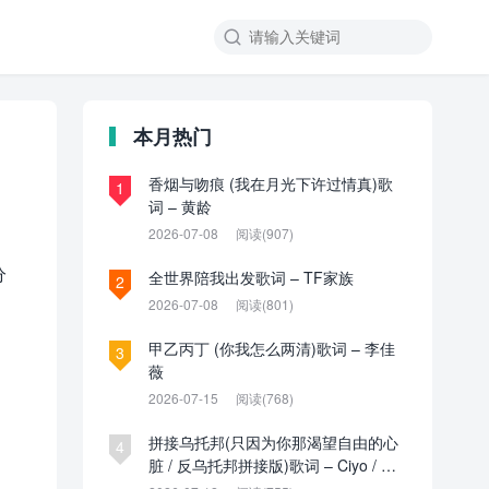

本月热门
香烟与吻痕 (我在月光下许过情真)歌
1
词 – 黄龄
2026-07-08
阅读(907)
分
全世界陪我出发歌词 – TF家族
2
2026-07-08
阅读(801)
甲乙丙丁 (你我怎么两清)歌词 – 李佳
3
薇
2026-07-15
阅读(768)
拼接乌托邦(只因为你那渴望自由的心
4
脏 / 反乌托邦拼接版)歌词 – Ciyo / 见
过夏天P / 乌托邦P