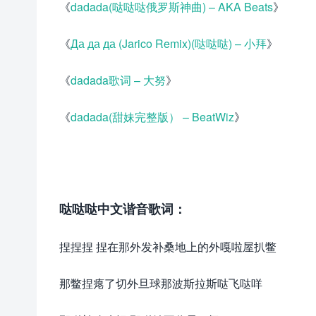
《
dadada(哒哒哒俄罗斯神曲) – AKA Beats
》
《
Да да да (Jarico Remix)(哒哒哒) – 小拜
》
《
dadada歌词 – 大努
》
《
dadada(甜妹完整版） – BeatWiz
》
哒哒哒中文谐音歌词：
怀音街huaiyinjie.co
捏捏捏 捏在那外发补桑地上的外嘎啦屋扒鳖
那鳖捏瘪了切外旦球那波斯拉斯哒飞哒咩