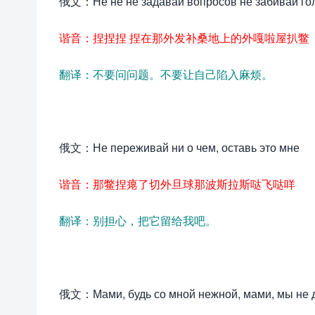
俄文：Не не не задавай вопросов не забивай го
谐音：捏捏捏 捏在那外发补桑地上的外嘎啦屋扒鳖
翻译：不要问问题。不要让自己陷入麻烦。
俄文：Не переживай ни о чем, оставь это мне
谐音：那鳖捏瘪了切外旦球那波斯拉斯哒飞哒咩
翻译：别担心，把它留给我吧。
俄文：Мами, будь со мной нежной, мами, мы не