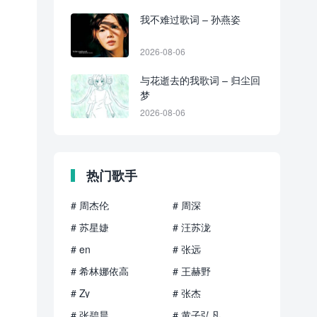
我不难过歌词 – 孙燕姿
2026-08-06
与花逝去的我歌词 – 归尘回
梦
2026-08-06
热门歌手
# 周杰伦
# 周深
# 苏星婕
# 汪苏泷
# en
# 张远
# 希林娜依高
# 王赫野
# Zy
# 张杰
# 张碧晨
# 黄子弘凡