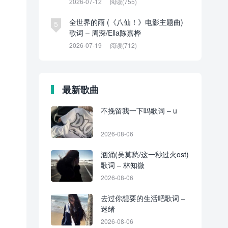
2026-07-12
阅读(755)
全世界的雨 (《八仙！》电影主题曲)
5
歌词 – 周深/Ella陈嘉桦
2026-07-19
阅读(712)
最新歌曲
不挽留我一下吗歌词 – u
2026-08-06
汹涌(吴莫愁/这一秒过火ost)
歌词 – 林知微
2026-08-06
去过你想要的生活吧歌词 –
迷绪
2026-08-06