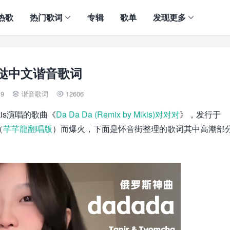
热歌
热门歌词
专辑
歌单
发现更多
哒中文谐音歌词
19
谐音歌词
12606


 Mikis演唱的歌曲《
Da Da Da (Remix by Mikis)对对对
》，发行于
（
芊芊龍翻唱版
）而爆火，下面是怀音街整理的歌词其中高潮部