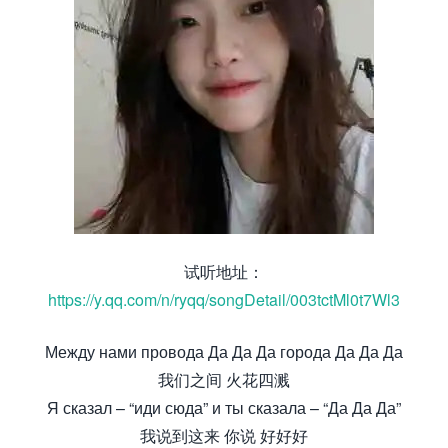
试听地址：
https://y.qq.com/n/ryqq/songDetail/003tctMl0t7Wl3
Между нами провода Да Да Да города Да Да Да
我们之间 火花四溅
Я сказал – “иди сюда” и ты сказала – “Да Да Да”
我说到这来 你说 好好好