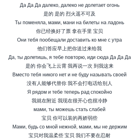
Да Да Да далеко, далеко не долетает огонь
是的 是的 烈火遥不可及
Ты поменяла, мами, мани на билеты на ладонь
你已经换好了票 拿在手里 宝贝
Они тебя пообещали доставить ко мне с утра
他们答应早上把你送过来给我
Да, ты долетишь, я тебе повторю, иди сюда Да Да Да
是的 你会飞上云霄 我再说一次 到我这来
Вместо тебя никого нет и не буду называть своей
没有人能够代替你 我不会打电话给别人
Я рядом и тебе теперь рад спокойно
我就在附近 我现在很开心也很冷静
мами, ты можешь стать слабей
宝贝 你可以装的再娇弱些
Мами, будь со мной нежной, мами, мы не держим
宝贝对我温柔些 宝贝 我们不要在忍耐