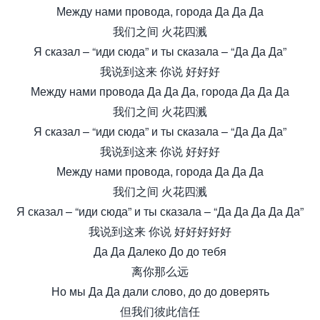
Между нами провода, города Да Да Да
我们之间 火花四溅
Я сказал – “иди сюда” и ты сказала – “Да Да Да”
我说到这来 你说 好好好
Между нами провода Да Да Да, города Да Да Да
我们之间 火花四溅
Я сказал – “иди сюда” и ты сказала – “Да Да Да”
我说到这来 你说 好好好
Между нами провода, города Да Да Да
我们之间 火花四溅
Я сказал – “иди сюда” и ты сказала – “Да Да Да Да Да”
我说到这来 你说 好好好好好
Да Да Далеко До до тебя
离你那么远
Но мы Да Да дали слово, до до доверять
但我们彼此信任