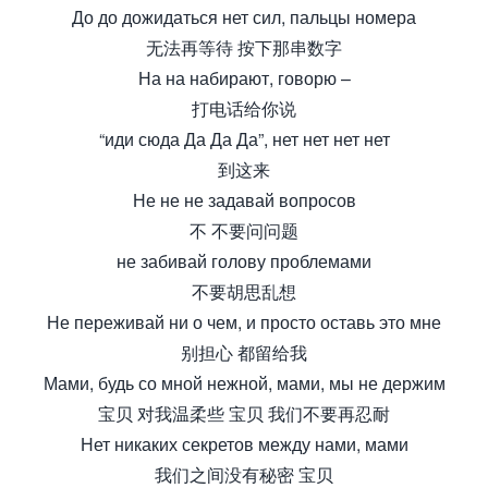
До до дожидаться нет сил, пальцы номера
无法再等待 按下那串数字
На на набирают, говорю –
打电话给你说
“иди сюда Да Да Да”, нет нет нет нет
到这来
Не не не задавай вопросов
不 不要问问题
не забивай голову проблемами
不要胡思乱想
Не переживай ни о чем, и просто оставь это мне
别担心 都留给我
Мами, будь со мной нежной, мами, мы не держим
宝贝 对我温柔些 宝贝 我们不要再忍耐
Нет никаких секретов между нами, мами
我们之间没有秘密 宝贝