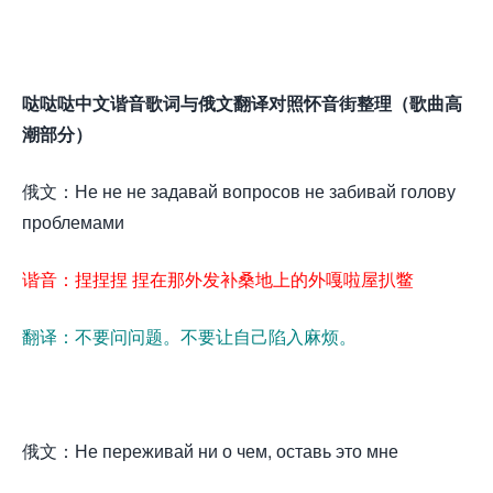
哒哒哒中文谐音歌词与俄文翻译对照怀音街整理（歌曲高
潮部分）
俄文：Не не не задавай вопросов не забивай голову
проблемами
谐音：捏捏捏 捏在那外发补桑地上的外嘎啦屋扒鳖
翻译：不要问问题。不要让自己陷入麻烦。
俄文：Не переживай ни о чем, оставь это мне