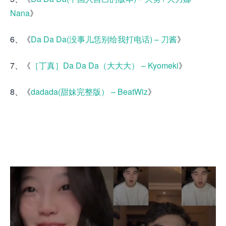
Nana
》
6、《
Da Da Da(没事儿恁别给我打电话) – 刀酱
》
7、《
［丁真］Da Da Da（大大大） – Kyomeki
》
8、《
dadada(甜妹完整版） – BeatWiz
》