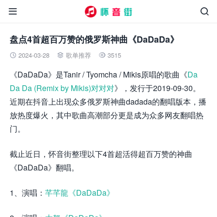


盘点4首超百万赞的俄罗斯神曲《DaDaDa》
2024-03-28
歌单推荐
3515



《DaDaDa》是Tanir / Tyomcha / Mikis原唱的歌曲《
Da
Da Da (Remix by Mikis)对对对
》，发行于2019-09-30。
近期在抖音上出现众多俄罗斯神曲dadada的翻唱版本，播
放热度爆火，其中歌曲高潮部分更是成为众多网友翻唱热
门。
截止近日，怀音街整理以下4首超活得超百万赞的神曲
《DaDaDa》翻唱。
1、演唱：
芊芊龍《DaDaDa》