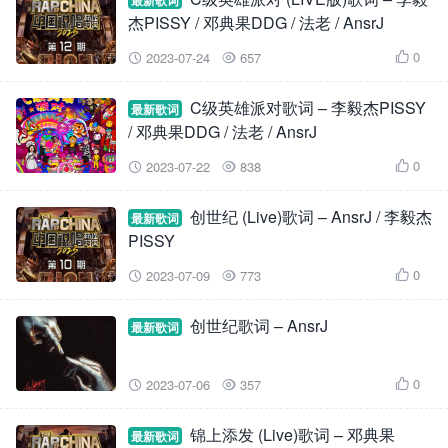
最新歌词
杰PISSY / 邓典果DDG / 法老 / AnsrJ
0
2023-07-24
657



C级英雄派对歌词 – 李毅杰PISSY
最新歌词
/ 邓典果DDG / 法老 / AnsrJ
0
2023-07-22
838



创世纪 (Live)歌词 – AnsrJ / 李毅杰
最新歌词
PISSY
0
2023-07-09
773



创世纪歌词 – AnsrJ
最新歌词
0
2023-07-06
357



锦上添发 (Live)歌词 – 邓典果
最新歌词