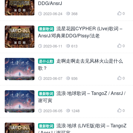
DDG/AnsrJ
0
2023-06-24
368



流星花园CYPHER (Live)歌词 –
最新歌词
AnsrJ/邓典果DDG/Pissy/法老
0
2023-06-11
613



走啊走啊走去见风林火山是什么
是什么歌
歌？
0
2023-06-07
936



流浪·地球歌词 – TangoZ / AnsrJ /
最新歌词
谢可寅
0
2023-06-05
1248



流浪·地球 (LIVE版)歌词 – TangoZ
最新歌词
/ AnsrJ / 谢可寅