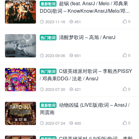
超锅 (feat. AnsrJ / Melo / 邓典果
最新歌词
DDG)歌词 – KnowKnow/AnsrJ/Melo/邓典
果DDG
0
2023-11-16
451



清醒梦歌词 – 高旭 / AnsrJ
热门歌词
0
2023-09-06
651



C级英雄派对歌词 – 李毅杰PISSY
热门歌词
/ 邓典果DDG / 法老 / AnsrJ
0
2023-07-30
421



动物凶猛 (LIVE版)歌词 – AnsrJ /
最新歌词
周震南
0
2023-07-24
400



C级英雄派对 (LIVE版)歌词 – 李毅