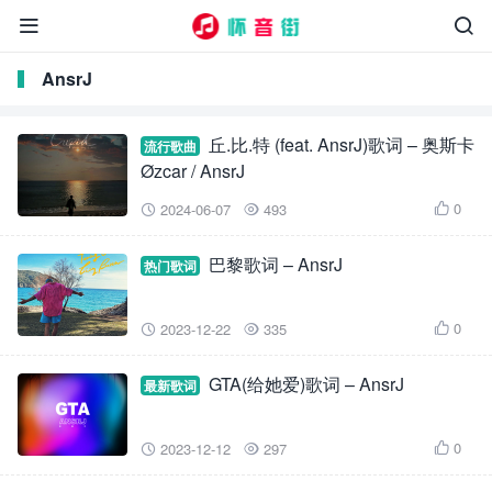


AnsrJ
丘.比.特 (feat. AnsrJ)歌词 – 奥斯卡
流行歌曲
Øzcar / AnsrJ
0
2024-06-07
493



巴黎歌词 – AnsrJ
热门歌词
0
2023-12-22
335



GTA(给她爱)歌词 – AnsrJ
最新歌词
0
2023-12-12
297


