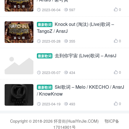
0
2023-06-04
597



Knock out (淘汰) (Live)歌词 –
最新歌词
TangoZ / AnsrJ
0
2023-05-28
355



去到你宇宙 (Live)歌词 – AnsrJ
最新歌词
0
2023-05-07
434



Ski歌词 – Melo / KKECHO / AnsrJ
最新歌词
/ KnowKnow
0
2023-04-19
493



Copyright © 2018-2026 怀音街(HuaiYinJie.COM)
鄂ICP备
17014901号