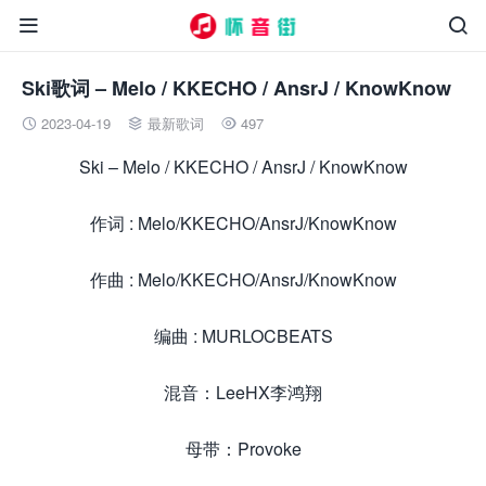


Ski歌词 – Melo / KKECHO / AnsrJ / KnowKnow
2023-04-19
最新歌词
497



Ski – Melo / KKECHO / AnsrJ / KnowKnow
作词 : Melo/KKECHO/AnsrJ/KnowKnow
作曲 : Melo/KKECHO/AnsrJ/KnowKnow
编曲 : MURLOCBEATS
混音：LeeHX李鸿翔
母带：Provoke