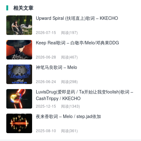
相关文章
Upward Spiral (扶瑶直上)歌词 – KKECHO
2026-07-15
阅读(197)
Keep Real歌词 – 白敬亭/Melo/邓典果DDG
2026-06-28
阅读(467)
神笔马良歌词 – Melo
2026-06-24
阅读(298)
LuvisDrug(爱即是药 / Ta开始让我变foolish)歌词 –
CashTrippy / KKECHO
2025-12-15
阅读(1343)
夜来香歌词 – Melo / step.jad依加
2025-08-10
阅读(361)