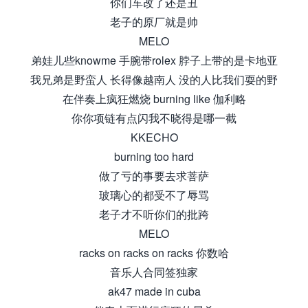
你们车改了还是丑
老子的原厂就是帅
MELO
弟娃儿些knowme 手腕带rolex 脖子上带的是卡地亚
我兄弟是野蛮人 长得像越南人 没的人比我们耍的野
在伴奏上疯狂燃烧 burning like 伽利略
你你项链有点闪我不晓得是哪一截
KKECHO
burning too hard
做了亏的事要去求菩萨
玻璃心的都受不了辱骂
老子才不听你们的批跨
MELO
racks on racks on racks 你数哈
音乐人合同签独家
ak47 made in cuba