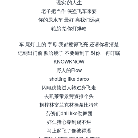
现实 的人生
老子把当作 侠盗飞车来耍
你的尿水车 最好 离我们远点
轮胎 给你打爆哈
车 尾灯 上的 字母 我都擦得飞亮 还请你看清楚
记到出门前 照哈镜子 不要遭刮了 对你一再叮嘱
KNOWKNOW
野人的Flow
shotting like darco
闪电侠揍过人转过身飞走
去凯莱帝景劳资推个头
桐梓林富兰克林拴条比特狗
劳资们drill like劲舞团
虾仁猪心穿到踢不烂
马上起飞了像彼得潘