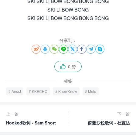
SKI SKI LI BOW BONG BONG BONG
SKI LI BOW BONG
SKI SKI LI BOW BONG BONG BONG
分享到：








0 赞

标签
AnsrJ
KKECHO
KnowKnow
Melo
上一篇
下一篇
Hooked歌词 - Sam Short
蔚蓝沙粒歌词 - 杜宣达