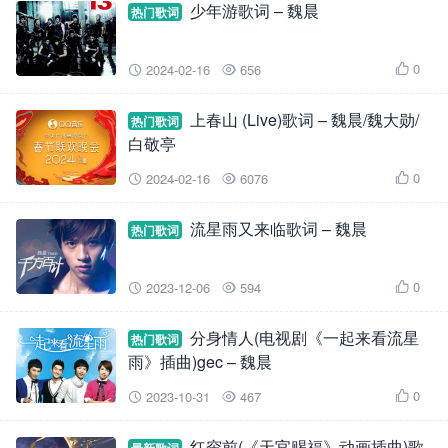
少年游歌词 – 魏晨
热门歌词
0
2024-02-16
656



上春山 (Live)歌词 – 魏晨/魏大勋/
热门歌词
白敬亭
0
2024-02-16
6076



流星雨又来临歌词 – 魏晨
热门歌词
0
2023-12-06
594



分身情人(电视剧《一起来看流星
热门歌词
雨》插曲)gec – 魏晨
0
2023-10-31
467



红帘前(《天官赐福》动画插曲)歌