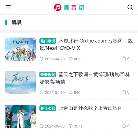


魏晨
不虚此行 On the Journey歌词 – 魏
热门歌词
晨/Nea/HOYO-MiX
0
2025-04-28
889



蓝天之下歌词 – 黄绮珊/魏晨/希林
最新歌词
娜依高/项倩
0
2025-01-10
540



上青山是什么歌？上青山歌词
是什么歌
0
2024-03-03
3371


