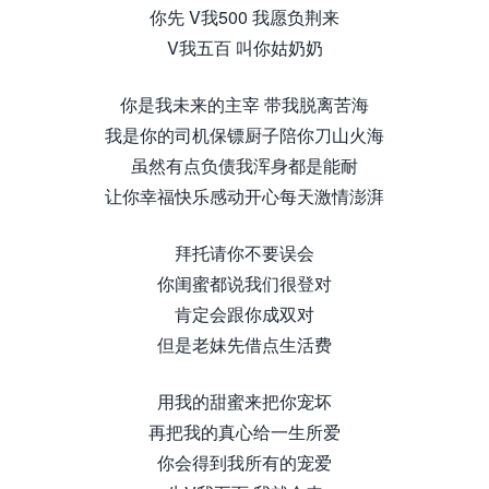
你先 V我500 我愿负荆来
V我五百 叫你姑奶奶
你是我未来的主宰 带我脱离苦海
我是你的司机保镖厨子陪你刀山火海
虽然有点负债我浑身都是能耐
让你幸福快乐感动开心每天激情澎湃
拜托请你不要误会
你闺蜜都说我们很登对
肯定会跟你成双对
但是老妹先借点生活费
用我的甜蜜来把你宠坏
再把我的真心给一生所爱
你会得到我所有的宠爱