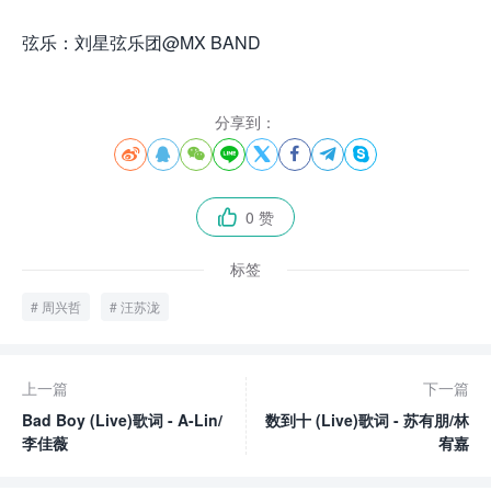
弦乐：刘星弦乐团@MX BAND
分享到：








0 赞

标签
周兴哲
汪苏泷
上一篇
下一篇
Bad Boy (Live)歌词 - A-Lin/
数到十 (Live)歌词 - 苏有朋/林
李佳薇
宥嘉