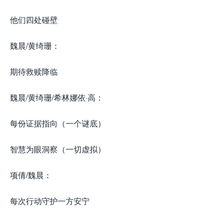
他们四处碰壁
魏晨/黄绮珊：
期待救赎降临
魏晨/黄绮珊/希林娜依·高：
每份证据指向（一个谜底）
智慧为眼洞察（一切虚拟）
项倩/魏晨：
每次行动守护一方安宁