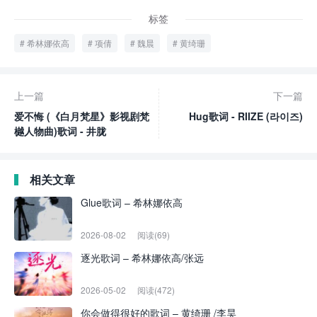
标签
希林娜依高
项倩
魏晨
黄绮珊
上一篇
下一篇
爱不悔 (《白月梵星》影视剧梵
Hug歌词 - RIIZE (라이즈)
樾人物曲)歌词 - 井胧
相关文章
Glue歌词 – 希林娜依高
2026-08-02
阅读(69)
逐光歌词 – 希林娜依高/张远
2026-05-02
阅读(472)
你会做得很好的歌词 – 黄绮珊 /李昊