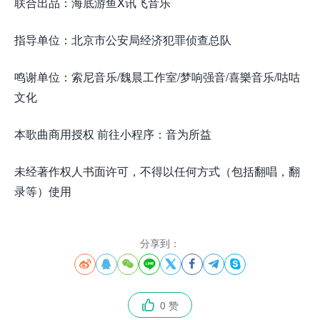
联合出品：海底游鱼X讯飞音乐
指导单位：北京市公安局经济犯罪侦查总队
鸣谢单位：索尼音乐/魏晨工作室/梦响强音/喜樂音乐/咕咕
文化
本歌曲商用授权 前往小程序：音为所益
未经著作权人书面许可，不得以任何方式（包括翻唱，翻
录等）使用
分享到：








0 赞
