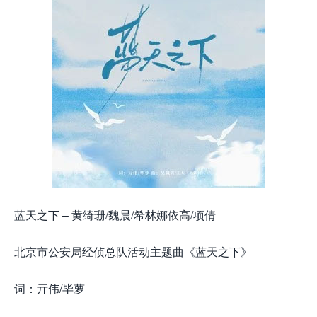
蓝天之下 – 黄绮珊/魏晨/希林娜依高/项倩
北京市公安局经侦总队活动主题曲《蓝天之下》
词：亓伟/毕萝