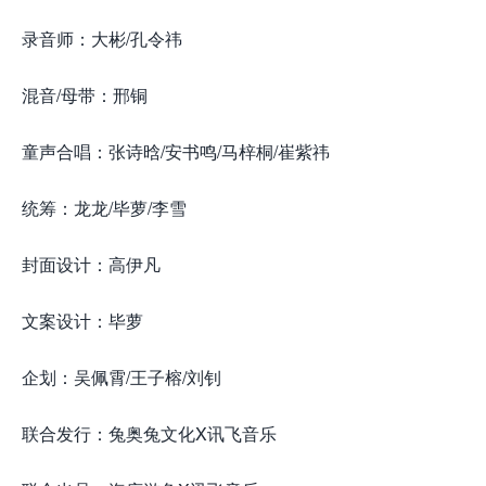
录音师：大彬/孔令祎
混音/母带：邢铜
童声合唱：张诗晗/安书鸣/马梓桐/崔紫祎
统筹：龙龙/毕萝/李雪
封面设计：高伊凡
文案设计：毕萝
企划：吴佩霄/王子榕/刘钊
联合发行：兔奥兔文化X讯飞音乐