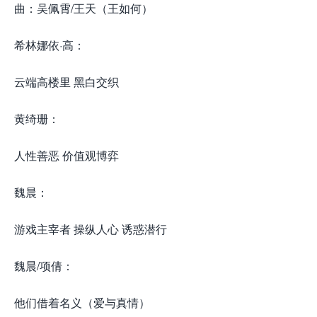
曲：吴佩霄/王天（王如何）
希林娜依·高：
云端高楼里 黑白交织
黄绮珊：
人性善恶 价值观博弈
魏晨：
游戏主宰者 操纵人心 诱惑潜行
魏晨/项倩：
他们借着名义（爱与真情）