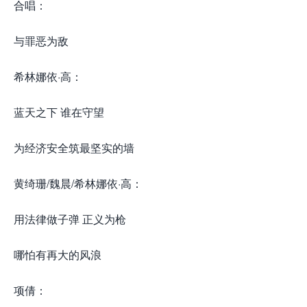
合唱：
与罪恶为敌
希林娜依·高：
蓝天之下 谁在守望
为经济安全筑最坚实的墙
黄绮珊/魏晨/希林娜依·高：
用法律做子弹 正义为枪
哪怕有再大的风浪
项倩：