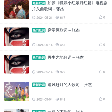
如梦《狐妖小红娘月红篇》电视剧
最新歌词
片头曲歌词 – 张杰
0
2024-05-21
617



穿堂风歌词 – 张杰
热门歌词
0
2024-05-14
457



再生之地歌词 – 张杰
热门歌词
0
2024-05-14
372



追风赶月的人歌词 – 张杰
最新歌词
0
2024-05-04
848



一路之下歌词 – 张杰