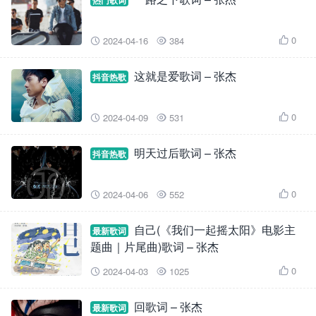
热门歌词
0
2024-04-16
384



这就是爱歌词 – 张杰
抖音热歌
0
2024-04-09
531



明天过后歌词 – 张杰
抖音热歌
0
2024-04-06
552



自己(《我们一起摇太阳》电影主
最新歌词
题曲｜片尾曲)歌词 – 张杰
0
2024-04-03
1025



回歌词 – 张杰
最新歌词