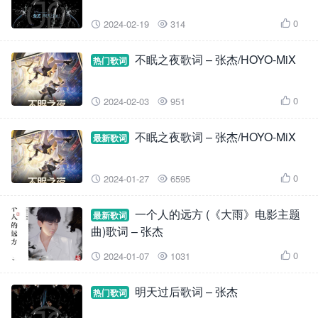
0
2024-02-19
314



不眠之夜歌词 – 张杰/HOYO-MiX
热门歌词
0
2024-02-03
951



不眠之夜歌词 – 张杰/HOYO-MiX
最新歌词
0
2024-01-27
6595



一个人的远方 (《大雨》电影主题
最新歌词
曲)歌词 – 张杰
0
2024-01-07
1031



明天过后歌词 – 张杰
热门歌词