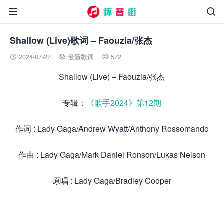


Shallow (Live)歌词 – Faouzia/张杰
2024-07-27
最新歌词
572



Shallow (Live) – Faouzia/张杰
专辑：
《歌手2024》第12期
作词 : Lady Gaga/Andrew Wyatt/Anthony Rossomando
作曲 : Lady Gaga/Mark Daniel Ronson/Lukas Nelson
原唱 : Lady Gaga/Bradley Cooper