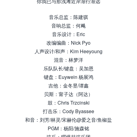
你我已与那浅滩近岸渐行渐远
音乐总监：陈建骐
音响总监：何飚
音乐设计：Eric
改编编曲：Nick Pyo
人声设计/和声：Kim Heeyoung
混音：林梦洋
乐队队长/键盘：吴加恩
键盘：Euywein 杨展鸿
吉他：金冬昱/谭鑫
贝斯：甯子达（阿达）
鼓：Chris Trzcinski
打击乐：Cody Byassee
和音：刘芳/林灵/宋赫伦@爱之音/鱼椒盐
PGM：杨阳/施森铭
弦乐：曜爆甘弦乐团