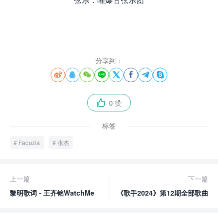
来.源怀音.街huaiyinjie.com
分享到：








0 赞

标签
Faouzia
张杰
上一篇
下一篇
黎明歌词 - 王齐铭WatchMe
《歌手2024》第12期全部歌曲