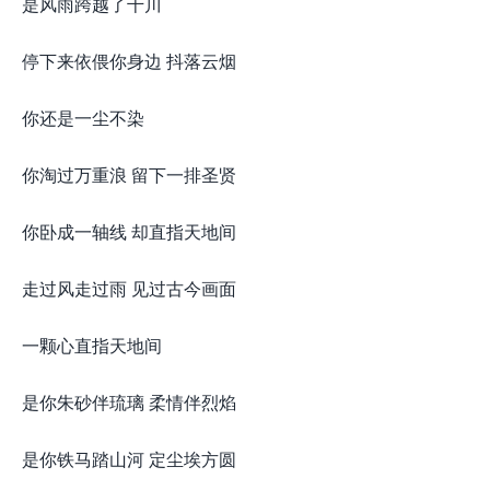
是风雨跨越了千川
停下来依偎你身边 抖落云烟
你还是一尘不染
你淘过万重浪 留下一排圣贤
你卧成一轴线 却直指天地间
走过风走过雨 见过古今画面
一颗心直指天地间
是你朱砂伴琉璃 柔情伴烈焰
是你铁马踏山河 定尘埃方圆