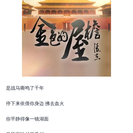
是战马嘶鸣了千年
停下来依偎你身边 拂去血火
你平静得像一镜湖面