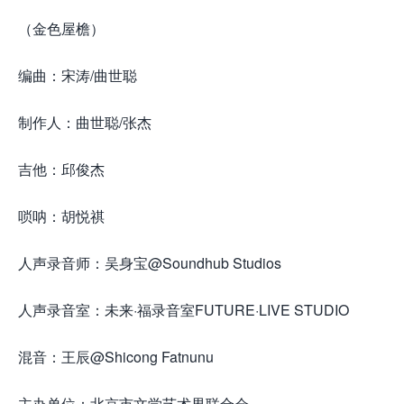
（金色屋檐）
编曲：宋涛/曲世聪
制作人：曲世聪/张杰
吉他：邱俊杰
来.源怀音.街huaiyinjie.com
唢呐：胡悦祺
人声录音师：吴身宝@Soundhub Studios
人声录音室：未来·福录音室FUTURE·LIVE STUDIO
混音：王辰@Shicong Fatnunu
主办单位：北京市文学艺术界联合会