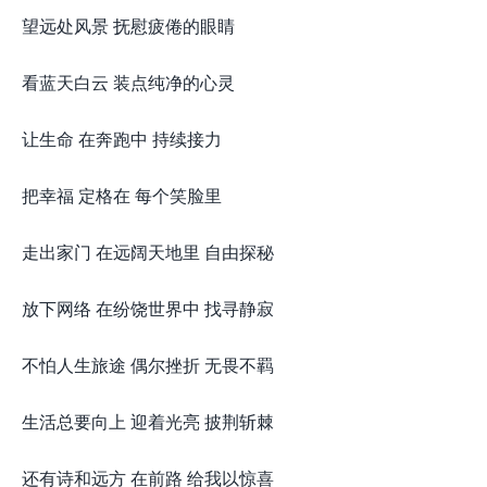
望远处风景 抚慰疲倦的眼睛
看蓝天白云 装点纯净的心灵
让生命 在奔跑中 持续接力
把幸福 定格在 每个笑脸里
走出家门 在远阔天地里 自由探秘
放下网络 在纷饶世界中 找寻静寂
不怕人生旅途 偶尔挫折 无畏不羁
生活总要向上 迎着光亮 披荆斩棘
还有诗和远方 在前路 给我以惊喜