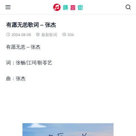


有愿无恙歌词 – 张杰
2024-08-08
最新歌词
334



有愿无恙 – 张杰
词：张畅/江珂/靳苓艺
曲：张杰