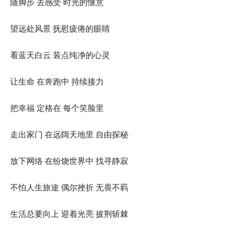
随脚步 去感受 时光的惬意
望远处风景 抚慰疲倦的眼睛
看蓝天白云 装点纯净的心灵
让生命 在奔跑中 持续接力
把幸福 定格在 每个笑脸里
走出家门 在远阔天地里 自由探秘
放下网络 在纷饶世界中 找寻静寂
不怕人生旅途 偶尔挫折 无畏不羁
生活总要向上 迎着光亮 披荆斩棘