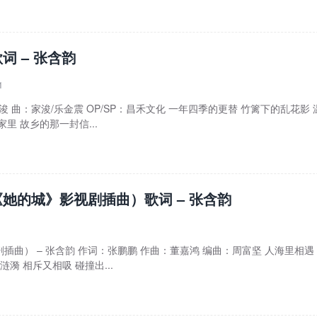
词 – 张含韵
1
家浚 曲：家浚/乐金震 OP/SP：昌禾文化 一年四季的更替 竹篱下的乱花影 
里 故乡的那一封信...
她的城》影视剧插曲）歌词 – 张含韵
插曲） – 张含韵 作词：张鹏鹏 作曲：董嘉鸿 编曲：周富坚 人海里相遇
涟漪 相斥又相吸 碰撞出...