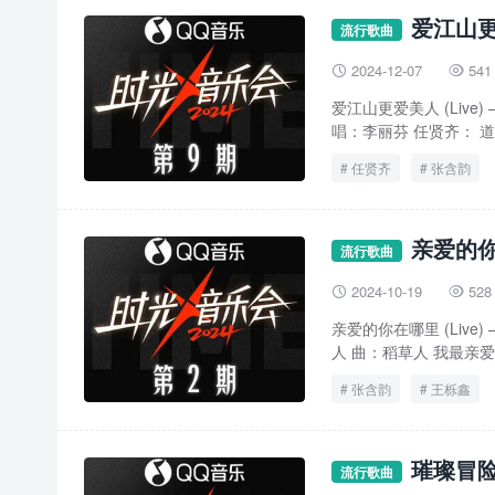
爱江山更爱
流行歌曲
2024-12-07
541


爱江山更爱美人 (Live
唱：李丽芬 任贤齐： 道
任贤齐
张含韵
亲爱的你在
流行歌曲
2024-10-19
528


亲爱的你在哪里 (Liv
人 曲：稻草人 我最亲爱的
张含韵
王栎鑫
璀璨冒险人
流行歌曲