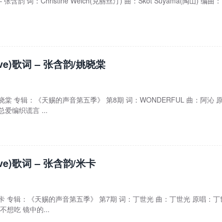
张含韵 词：Christine Welch(克丽丝汀) 曲：Skot Suyama(陶山) 编曲：
ive)歌词 – 张含韵/姚晓棠
含韵/姚晓棠 专辑：《天赐的声音第五季》 第8期 词：WONDERFUL 曲：阿沁 
爱编织谎言 ...
ive)歌词 – 张含韵/米卡
含韵/米卡 专辑：《天赐的声音第五季》 第7期 词：丁世光 曲：丁世光 原唱：
想吃 镜中的...