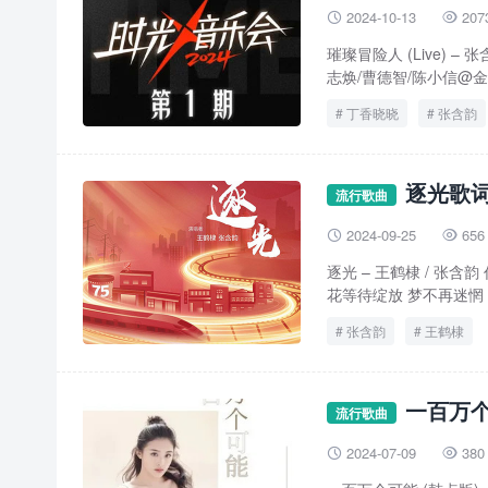
2024-10-13
207


璀璨冒险人 (Live) 
志焕/曹德智/陈小信@金蜗
丁香晓晓
张含韵
逐光歌词 
流行歌曲
2024-09-25
656


逐光 – 王鹤棣 / 张
花等待绽放 梦不再迷惘 
张含韵
王鹤棣
一百万个
流行歌曲
2024-07-09
380

