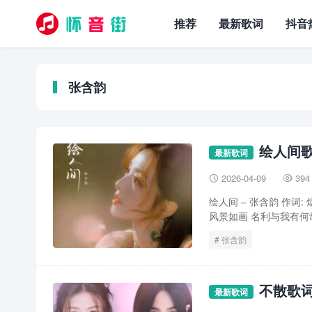
推荐
最新歌词
抖音
张含韵
绘人间歌
最新歌词
2026-04-09
394


绘人间 – 张含韵 作词:
风景如画 名利与我有何哉
张含韵
不散歌词
最新歌词