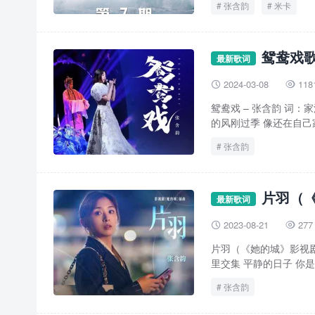
张含韵
米卡
鸳鸯戏歌
最新歌词
2024-03-08
118


鸳鸯戏 – 张含韵 词：
的风刚过季 像还在自己家
张含韵
片羽（《
最新歌词
2023-08-21
277


片羽（《她的城》影视剧
里交集 平静的日子 你是
张含韵