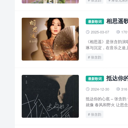
相思遥歌
最新歌词
2025-03-07
170


《相思遥》是张含韵演
琢与沉淀，在音乐之途上
张含韵
抵达你的
最新歌词
2024-12-30
316


抵达你的心底 – 张含韵
就像 春风和野火 让思念 
张含韵