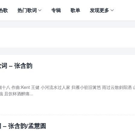
热歌
热门歌词
专辑
歌单
发现更多
词 – 张含韵
 烟十八 作曲:Kent 王健 小河流水过人家 归雁小驻旧篱笆 雨过云散斜阳洒 
 且饮杯酒醉痛...
 – 张含韵/孟慧圆