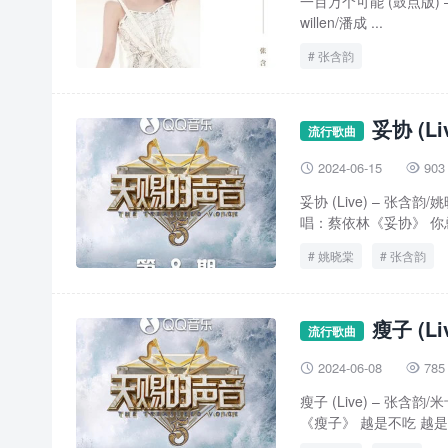
一百万个可能 (鼓点版) – 
willen/潘成 ...
张含韵
妥协 (L
流行歌曲
2024-06-15
903


妥协 (Live) – 张
唱：蔡依林《妥协》 你总
姚晓棠
张含韵
瘦子 (L
流行歌曲
2024-06-08
785


瘦子 (Live) – 张
《瘦子》 越是不吃 越是不