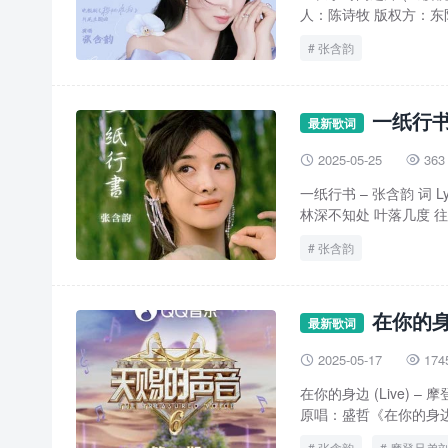
人：陈诗牧 版权方：东阳
张含韵
一纸行书
最新歌词
2025-05-25
363


一纸行书 – 张含韵 词 L
林深不知处 叶落几度 往事
张含韵
在你的身
最新歌词
2025-05-17
174


在你的身边 (Live)
原唱：盛哲《在你的身边》
张含韵
摩登兄弟