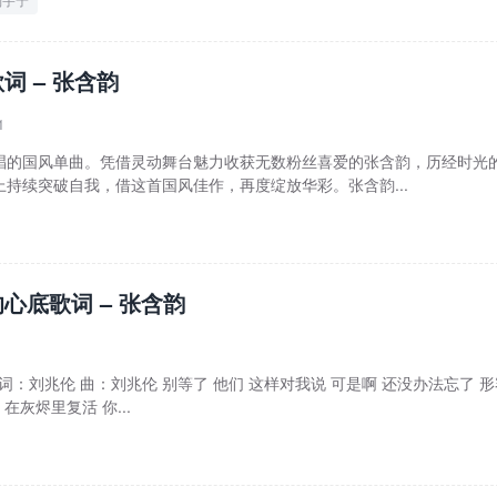
词 – 张含韵
1
唱的国风单曲。凭借灵动舞台魅力收获无数粉丝喜爱的张含韵，历经时光
持续突破自我，借这首国风佳作，再度绽放华彩。张含韵...
心底歌词 – 张含韵
 词：刘兆伦 曲：刘兆伦 别等了 他们 这样对我说 可是啊 还没办法忘了 
在灰烬里复活 你...