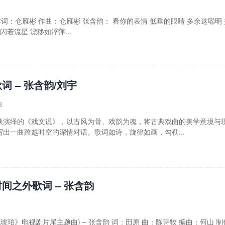
 作词：仓雁彬 作曲：仓雁彬 张含韵： 看你的表情 低垂的眼睛 多余这聪明
闪若流星 漂移如浮萍...
词 – 张含韵/刘宇
3
袂演绎的《戏文说》，以古风为骨、戏韵为魂，将古典戏曲的美学意境与
出一曲跨越时空的深情对话。歌词如诗，旋律如画，勾勒...
间之外歌词 – 张含韵
琥珀》电视剧片尾主题曲) – 张含韵 词：田原 曲：陈诗牧 编曲：何山 制