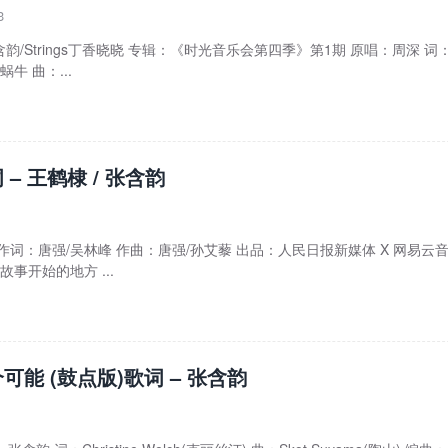
3
– 张含韵/Strings丁香晓晓 专辑：《时光音乐会第四季》第1期 原唱：周深 词
牛 曲：...
– 王鹤棣 / 张含韵
含韵 作词：唐强/吴林峰 作曲：唐强/孙艾藜 出品：人民日报新媒体 X 网易云
故事开始的地方 ...
可能 (鼓点版)歌词 – 张含韵