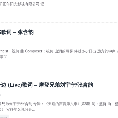
正午阳光影视有限公司 记...
歌词 – 张含韵
yricist：祝何 曲 Composer：祝何 山涧的薄雾 伴过多少日出 远方的钟声
又...
边 (Live)歌词 – 摩登兄弟刘宇宁/张含韵
5
 – 摩登兄弟刘宇宁/张含韵 专辑：《天赐的声音第六季》第5期 词：盛哲 曲：
 安静地又说分开...
刘宇宁