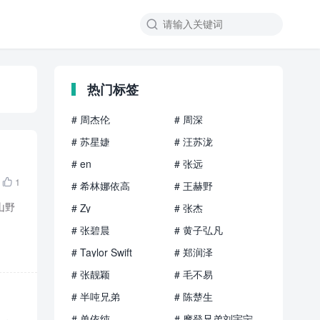

热门标签
# 周杰伦
# 周深
# 苏星婕
# 汪苏泷
# en
# 张远
1

# 希林娜依高
# 王赫野
山野
# Zy
# 张杰
# 张碧晨
# 黄子弘凡
# Taylor Swift
# 郑润泽
# 张靓颖
# 毛不易
# 半吨兄弟
# 陈楚生
# 单依纯
# 摩登兄弟刘宇宁