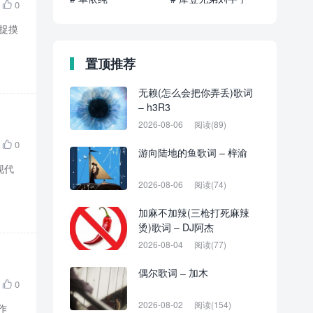
0

 捉摸
置顶推荐
无赖(怎么会把你弄丢)歌词
– h3R3
2026-08-06
阅读(89)
0

游向陆地的鱼歌词 – 梓渝
现代
2026-08-06
阅读(74)
加麻不加辣(三枪打死麻辣
烫)歌词 – DJ阿杰
2026-08-04
阅读(77)
偶尔歌词 – 加木
0

2026-08-02
阅读(154)
作