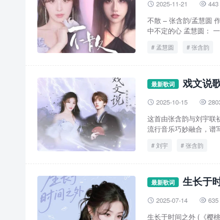
2025-11-21
443


不散 – 张含韵/孟慧圆
中不定的心 孟慧圆： 一
孟慧圆
张含韵
戏文说歌
最新歌词
2025-10-15
280


这首由张含韵与刘宇联
流行音乐巧妙融合，谱写
刘宇
张含韵
生长于时
最新歌词
2025-07-14
635


生长于时间之外 (《樱桃