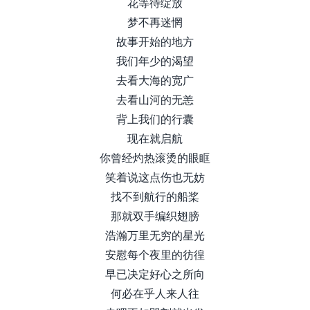
花等待绽放
梦不再迷惘
故事开始的地方
我们年少的渴望
去看大海的宽广
去看山河的无恙
背上我们的行囊
现在就启航
你曾经灼热滚烫的眼眶
笑着说这点伤也无妨
找不到航行的船桨
那就双手编织翅膀
浩瀚万里无穷的星光
安慰每个夜里的彷徨
早已决定好心之所向
何必在乎人来人往