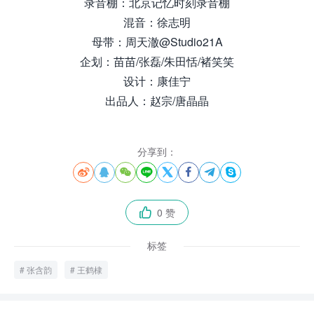
录音棚：北京记忆时刻录音棚
混音：徐志明
母带：周天澈@Studio21A
企划：苗苗/张磊/朱田恬/褚笑笑
设计：康佳宁
出品人：赵宗/唐晶晶
分享到：








0 赞

标签
张含韵
王鹤棣