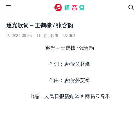


逐光歌词 – 王鹤棣 / 张含韵
2024-09-25
流行歌曲
652



逐光 – 王鹤棣 / 张含韵
作词：唐强/吴林峰
作曲：唐强/孙艾藜
出品：人民日报新媒体 X 网易云音乐