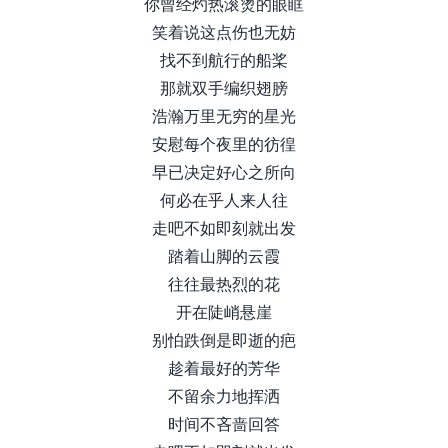
你曾经灼热滚烫的眼眶
笑着说这点伤也无妨
找不到航行的船桨
那就双手编织翅膀
浩瀚万里无穷的星光
安慰每个夜里的彷徨
早已决定好心之所向
何必在乎人来人往
走吧不如即刻就出发
踏着山脚的云霞
往往最热烈的花
开在陡峭悬崖
别怕跌倒是即逝的疤
趁着最好的芳华
不留余力地挥洒
时间不吝啬回答