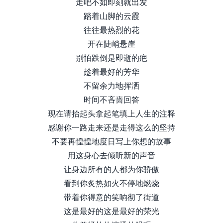
走吧不如即刻就出发
踏着山脚的云霞
往往最热烈的花
开在陡峭悬崖
别怕跌倒是即逝的疤
趁着最好的芳华
不留余力地挥洒
时间不吝啬回答
现在请抬起头拿起笔填上人生的注释
感谢你一路走来还是走得这么的坚持
不要再惶惶地度日写上你想的故事
用这身心去倾听新的声音
让身边所有的人都为你骄傲
看到你炙热如火不停地燃烧
带着你得意的笑响彻了街道
这是最好的这是最好的荣光