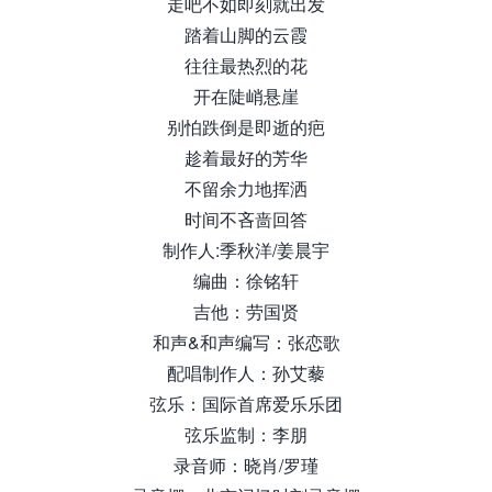
走吧不如即刻就出发
踏着山脚的云霞
往往最热烈的花
开在陡峭悬崖
别怕跌倒是即逝的疤
趁着最好的芳华
不留余力地挥洒
时间不吝啬回答
制作人:季秋洋/姜晨宇
编曲：徐铭轩
吉他：劳国贤
和声&和声编写：张恋歌
配唱制作人：孙艾藜
弦乐：国际首席爱乐乐团
弦乐监制：李朋
录音师：晓肖/罗瑾