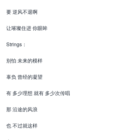
要 逆风不退啊
让璀璨住进 你眼眸
Strings：
别怕 未来的模样
辜负 曾经的凝望
有 多少理想 就有 多少次传唱
那 沿途的风浪
也 不过就这样