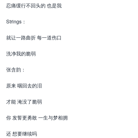
忍痛缓行不回头的 也是我
Strings：
就让一路曲折 每一道伤口
洗净我的脆弱
张含韵：
原来 咽回去的泪
才能 淹没了脆弱
你 发誓更勇敢 一生与梦相拥
还 想要继续吗