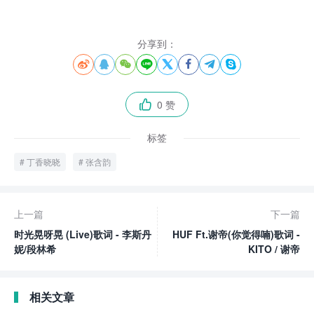
分享到：








0 赞

标签
丁香晓晓
张含韵
上一篇
下一篇
时光晃呀晃 (Live)歌词 - 李斯丹
HUF Ft.谢帝(你觉得喃)歌词 -
妮/段林希
KITO / 谢帝
相关文章