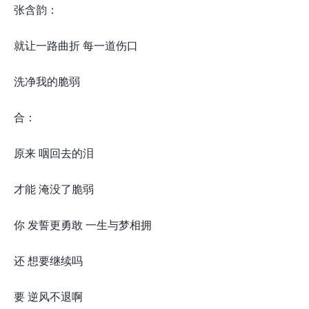
张含韵：
就让一路曲折 每一道伤口
洗净我的脆弱
合：
原来 咽回去的泪
才能 淹没了脆弱
你 发誓更勇敢 一生与梦相拥
还 想要继续吗
要 逆风不退啊