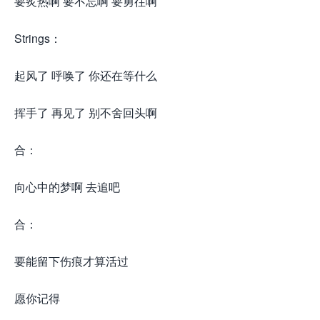
要炙热啊 要不忘啊 要勇往啊
Strings：
起风了 呼唤了 你还在等什么
挥手了 再见了 别不舍回头啊
合：
向心中的梦啊 去追吧
合：
要能留下伤痕才算活过
愿你记得