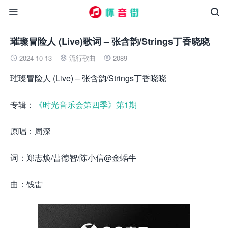


璀璨冒险人 (Live)歌词 – 张含韵/Strings丁香晓晓
2024-10-13
流行歌曲
2089



璀璨冒险人 (Live) – 张含韵/Strings丁香晓晓
专辑：
《时光音乐会第四季》第1期
原唱：周深
词：郑志焕/曹德智/陈小信@金蜗牛
曲：钱雷